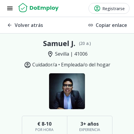
menu
account_circle
Registrarse
Volver atrás
Copiar enlace
arrow_back
link
Samuel J.
(20 a.)
location_on
Sevilla | 41006
account_circle
Cuidador/a •
Empleada/o del hogar
€ 8-10
3+ años
POR HORA
EXPERIENCIA