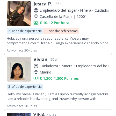
Jesica P.
(27 a.)
account_circle
Empleada/o del hogar •
Niñera •
Cuidador/a
location_on
Castelló de la Plana | 12001
payments
€ 10-12 Por hora
2
años de experiencia
Puede dar referencias
Hola, soy una persona responsable, cariñosa y muy
comprometida con mi trabajo. Tengo experiencia cuidando niños
y bebés, y también ayudando a las familias con la limpieza y el
Activo hace 30+ días
orden del hogar. Me gusta mucho trabajar con niños,
acompañarlos en su día a día, jugar con ellos, cuidarlos con
Vivian
(50 a.)
paciencia y asegurarme de que estén siempre en un ambiente
account_circle
Cuidador/a •
Niñera •
Empleada/o del hogar
seguro, tranquilo y lleno de atención. Para mí es muy importante
que los padres se sientan tranquilos y en confianza sabiendo
location_on
Madrid
que sus hijos están bien
payments
€ 1.200-1.300 Por mes
3
años de experiencia
Hello, my name is Vivian ]. I am a Filipino currently living in Madrid.
I am a reliable, hardworking, and trustworthy person with
experience in housekeeping and domestic work. I can do general
Activo hace 30+ días
house cleaning, ironing, laundry, and help keep the home
organized and tidy.
YINA
(32 a.)