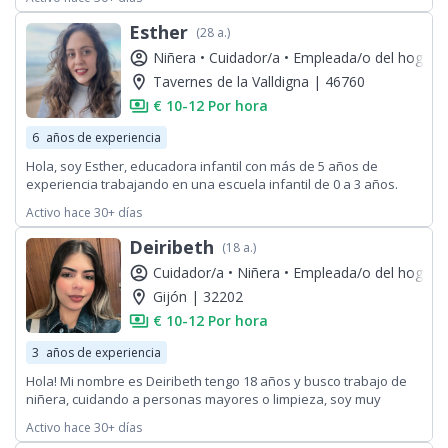
cada tarea. Tengo habilidades de atención al cliente, buena
comunicación y compromiso con el trabajo. Busco seguir
Esther
(28 a.)
creciendo tanto personal como profesionalmente mientras
account_circle
Niñera •
Cuidador/a •
Empleada/o del hogar
aporto dedicación y excelente desempeño.
location_on
Tavernes de la Valldigna | 46760
payments
€ 10-12 Por hora
6
años de experiencia
Hola, soy Esther, educadora infantil con más de 5 años de
experiencia trabajando en una escuela infantil de 0 a 3 años.
Tengo el grado en Educación Infantil y actualmente estoy
Activo hace 30+ días
cursando online Educación Primaria para seguir formándome y
creciendo profesionalmente. Tengo experiencia también con
Deiribeth
(18 a.)
niños/as con necesidades especiales. Cualquier cosa no dudes
account_circle
Cuidador/a •
Niñera •
Empleada/o del hogar
en ponerte en contacto conmigo 🤗
location_on
Gijón | 32202
payments
€ 10-12 Por hora
3
años de experiencia
Hola! Mi nombre es Deiribeth tengo 18 años y busco trabajo de
niñera, cuidando a personas mayores o limpieza, soy muy
amable y responsable ☺️
Activo hace 30+ días