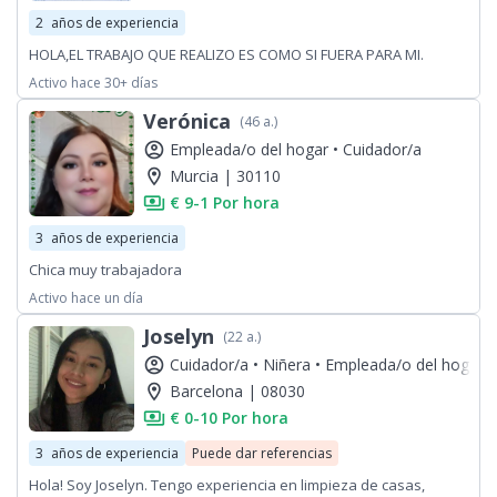
2
años de experiencia
HOLA,EL TRABAJO QUE REALIZO ES COMO SI FUERA PARA MI.
Activo hace 30+ días
Verónica
(46 a.)
account_circle
Empleada/o del hogar •
Cuidador/a
location_on
Murcia | 30110
payments
€ 9-1 Por hora
3
años de experiencia
Chica muy trabajadora
Activo hace un día
Joselyn
(22 a.)
account_circle
Cuidador/a •
Niñera •
Empleada/o del hogar
location_on
Barcelona | 08030
payments
€ 0-10 Por hora
3
años de experiencia
Puede dar referencias
Hola! Soy Joselyn. Tengo experiencia en limpieza de casas,