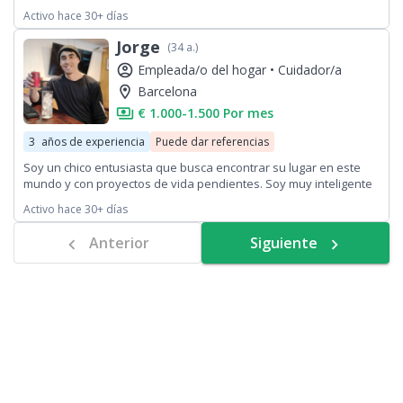
Tengo experiencia como chef privada, cuidadora de mascotas y
Activo hace 30+ días
niñera. Si están interesados en alguno de esos servicios no
duden en contactarme :)
Jorge
(34 a.)
account_circle
Empleada/o del hogar •
Cuidador/a
location_on
Barcelona
payments
€ 1.000-1.500 Por mes
3
años de experiencia
Puede dar referencias
Soy un chico entusiasta que busca encontrar su lugar en este
mundo y con proyectos de vida pendientes. Soy muy inteligente
y tengo una fiel creencia en Dios, pero no soy religioso. Soltero y
Activo hace 30+ días
sin hijos con más de 20 países conocidos
Anterior
Siguiente
chevron_left
navigate_next