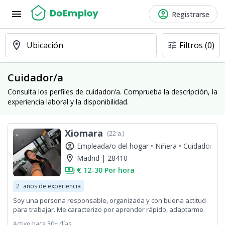
menu
account_circle
Registrarse
location_on
Ubicación
Filtros
(0)
tune
Cuidador/a
Consulta los perfiles de cuidador/a. Comprueba la descripción, la
experiencia laboral y la disponibilidad.
Xiomara
(22 a.)
account_circle
Empleada/o del hogar •
Niñera •
Cuidador/a
location_on
Madrid | 28410
payments
€ 12-30 Por hora
2
años de experiencia
Soy una persona responsable, organizada y con buena actitud
para trabajar. Me caracterizo por aprender rápido, adaptarme
fácilmente a nuevos entornos y dar siempre lo mejor de mí en
Activo hace 30+ días