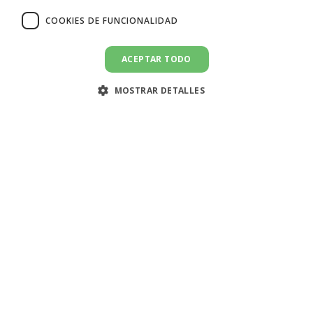
COOKIES DE FUNCIONALIDAD
ACEPTAR TODO
MOSTRAR DETALLES
🇪🇸 España
DoEmploy es un mercado de trabajo online que conecta
ayudantes domésticos y empleadores. Nuestra misión es
facilitar la comunicación. Nota, No contratamos directamente a
los ayudantes ni proporcionamos servicios de empleo.