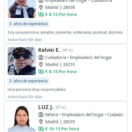
account_circle
Empleada/o del hogar •
Cuidador/a
location_on
Madrid | 28038
payments
€ 8-12 Por hora
3
años de experiencia
Soy una persona, amable, paciente, ordenada, puntual, discreta
Activo hace 30+ días
Kelvin E.
(41 a.)
account_circle
Cuidador/a •
Empleada/o del hogar
location_on
Madrid | 28210
payments
€ 8-15 Por hora
3
años de experiencia
Una persona muy responsables
Activo hace 30+ días
LUZ J.
(27 a.)
account_circle
Niñera •
Empleada/o del hogar •
Cuidador/a
location_on
Madrid | 28039
payments
€ 10-15 Por hora