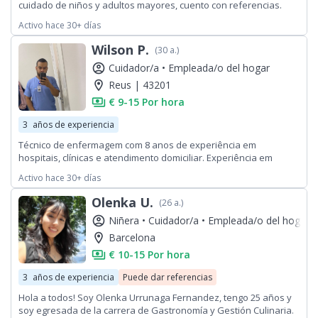
cuidado de niños y adultos mayores, cuento con referencias.
Soy puntual, organizada y sobretodo responsable!
Activo hace 30+ días
Wilson P.
(30 a.)
account_circle
Cuidador/a •
Empleada/o del hogar
location_on
Reus | 43201
payments
€ 9-15 Por hora
3
años de experiencia
Técnico de enfermagem com 8 anos de experiência em
hospitais, clínicas e atendimento domiciliar. Experiência em
administração de medicação, curas, aspiração e cuidados de
Activo hace 30+ días
pacientes com traqueotomia. Além disso, ofereço serviços como
cuidador de idosos (ajuda na mobilidade, alimentação, higiene
Olenka U.
(26 a.)
pessoal e medicação) e em tarefas de limpeza, destacando-me
account_circle
Niñera •
Cuidador/a •
Empleada/o del hogar
por ser organizado e detalhista. Sou caracterizado por ser
empático, amoroso, ágil, pontual, proativo
location_on
Barcelona
payments
€ 10-15 Por hora
3
años de experiencia
Puede dar referencias
Hola a todos! Soy Olenka Urrunaga Fernandez, tengo 25 años y
soy egresada de la carrera de Gastronomía y Gestión Culinaria.