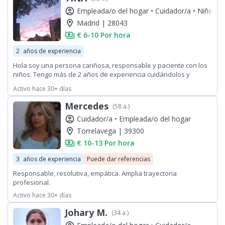
account_circle
Empleada/o del hogar •
Cuidador/a •
Niñera
location_on
Madrid | 28043
payments
€ 6-10 Por hora
2
años de experiencia
Hola soy una persona cariñosa, responsable y paciente con los
niños. Tengo más de 2 años de experiencia cuidándolos y
también cuento con referencias. Soy puntual, organizada y me
Activo hace 30+ días
adapto fácilmente a las rutinas y necesidades de cada familia.
Mercedes
(58 a.)
account_circle
Cuidador/a •
Empleada/o del hogar
location_on
Torrelavega | 39300
payments
€ 10-13 Por hora
3
años de experiencia
Puede dar referencias
Responsable, resolutiva, empática. Amplia trayectoria
profesional.
Activo hace 30+ días
Johary M.
(34 a.)