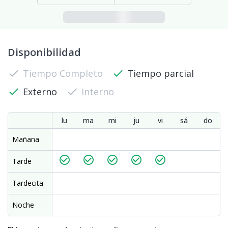
Disponibilidad
check
Tiempo Completo
check
Tiempo parcial
check
Externo
check
Interno
lu
ma
mi
ju
vi
sá
do
Mañana
check_circle_outline
check_circle_outline
check_circle_outline
check_circle_outline
check_circle_outline
Tarde
Tardecita
Noche