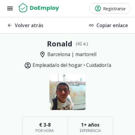
menu
account_circle
Registrarse
Volver atrás
Copiar enlace
arrow_back
link
Ronald
(42 a.)
location_on
Barcelona | martorell
account_circle
Empleada/o del hogar •
Cuidador/a
€ 3-8
1+ años
POR HORA
EXPERIENCIA