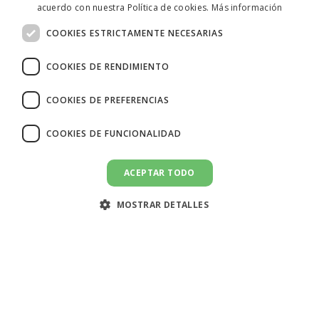
acuerdo con nuestra Política de cookies.
Más información
ITALIAN
COOKIES ESTRICTAMENTE NECESARIAS
SPANISH
COOKIES DE RENDIMIENTO
COOKIES DE PREFERENCIAS
COOKIES DE FUNCIONALIDAD
ACEPTAR TODO
ENVIAR UN MENSAJE
message
MOSTRAR DETALLES
🇪🇸 España