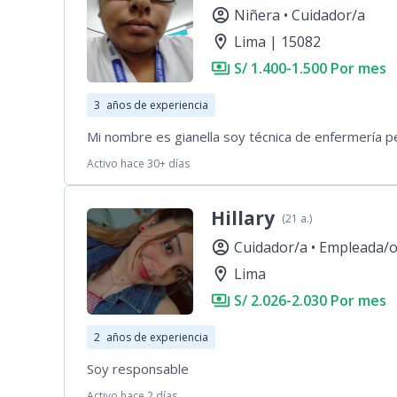
account_circle
Niñera •
Cuidador/a
location_on
Lima | 15082
payments
S/ 1.400-1.500 Por mes
3
años de experiencia
Mi nombre es gianella soy técnica de enfermería p
Activo hace 30+ días
Hillary
(21 a.)
account_circle
Cuidador/a •
Empleada/o
location_on
Lima
payments
S/ 2.026-2.030 Por mes
2
años de experiencia
Soy responsable
Activo hace 2 días