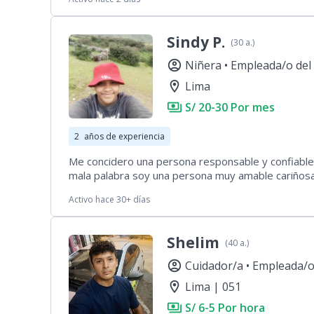
Sindy P.
(30 a.)
account_circle
Niñera •
Empleada/o del
location_on
Lima
payments
S/ 20-30 Por mes
2
años de experiencia
Me concidero una persona responsable y confiable
mala palabra soy una persona muy amable cariños
tan bien adoro trabajar cuidando niños ya sea bebé
Activo hace 30+ días
tengomuchapacienciamegusta jugar y hacerlo reír 
dejar todo limpió que la persona se siente bien c
seade doméstica o cui
Shelim
(40 a.)
account_circle
Cuidador/a •
Empleada/o
location_on
Lima | 051
payments
S/ 6-5 Por hora