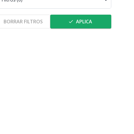
BORRAR FILTROS
APLICA
e
done