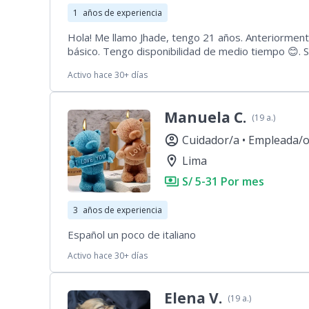
1
años de experiencia
Hola! Me llamo Jhade, tengo 21 años. Anteriormen
básico. Tengo disponibilidad de medio tiempo 😊. S
tengo problemas en trabajar con mascotas!
Activo hace 30+ días
Manuela C.
(19 a.)
account_circle
Cuidador/a •
Empleada/o
location_on
Lima
payments
S/ 5-31 Por mes
3
años de experiencia
Español un poco de italiano
Activo hace 30+ días
Elena V.
(19 a.)