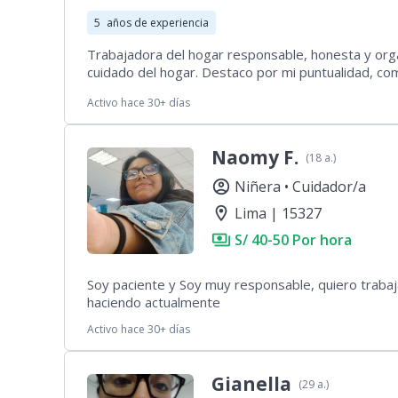
5
años de experiencia
Trabajadora del hogar responsable, honesta y organ
cuidado del hogar. Destaco por mi puntualidad, c
adaptarme a las necesidades de la familia y mante
Activo hace 30+ días
Naomy F.
(18 a.)
account_circle
Niñera •
Cuidador/a
location_on
Lima | 15327
payments
S/ 40-50 Por hora
Soy paciente y Soy muy responsable, quiero trabaj
haciendo actualmente
Activo hace 30+ días
Gianella
(29 a.)