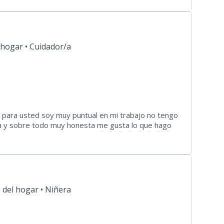
 hogar •
Cuidador/a
 para usted soy muy puntual en mi trabajo no tengo
a y sobre todo muy honesta me gusta lo que hago
 ,😊 pequeñoshasta grande 🤗 🤗 🤗 🤗 🤗 🤗 🤗 🤗
contarle cuento.de aseo me gusta trabajar bien
on loque yo hago deseo poder encontrar un trabajo
 del hogar •
Niñera