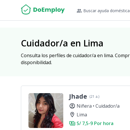
people_outline
Buscar ayuda doméstica
Cuidador/a en Lima
Consulta los perfiles de cuidador/a en lima. Compru
disponibilidad.
Jhade
(21 a.)
account_circle
Niñera •
Cuidador/a
location_on
Lima
payments
S/ 7,5-9 Por hora