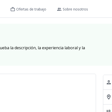
work_outline
group
Ofertas de trabajo
Sobre nosotros
eba la descripción, la experiencia laboral y la
person
location_on
tune