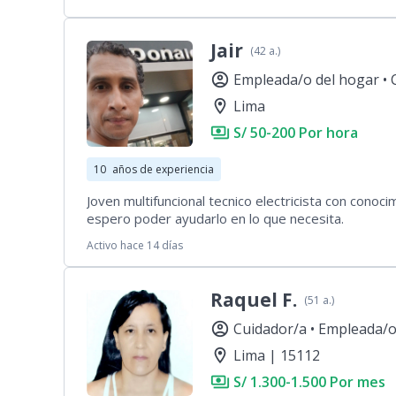
Jair
(42 a.)
account_circle
Empleada/o del hogar •
location_on
Lima
payments
S/ 50-200 Por hora
10
años de experiencia
Joven multifuncional tecnico electricista con conoc
espero poder ayudarlo en lo que necesita.
Activo hace 14 días
Raquel F.
(51 a.)
account_circle
Cuidador/a •
Empleada/o
location_on
Lima | 15112
payments
S/ 1.300-1.500 Por mes