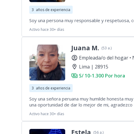
3
años de experiencia
Soy una persona muy responsable y respetuosa, co
Activo hace 30+ días
Juana M.
(53 a.)
account_circle
Empleada/o del hogar •
location_on
Lima | 28915
payments
S/ 10-1.300 Por hora
3
años de experiencia
Soy una señora peruana muy humilde honesta muy t
una oportunidad de dar lo mejor de mi, agradezco
Activo hace 30+ días
Estela
(56 a.)