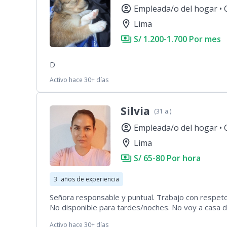
account_circle
Empleada/o del hogar •
location_on
Lima
payments
S/ 1.200-1.700 Por mes
D
Activo hace 30+ días
Silvia
(31 a.)
account_circle
Empleada/o del hogar •
location_on
Lima
payments
S/ 65-80 Por hora
3
años de experiencia
Señora responsable y puntual. Trabajo con respeto y
No disponible para tardes/noches. No voy a casa d
única 65 soles por 4 horas.
Activo hace 30+ días