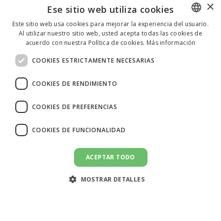
×
Ese sitio web utiliza cookies
Este sitio web usa cookies para mejorar la experiencia del usuario.
Al utilizar nuestro sitio web, usted acepta todas las cookies de
ENGLISH
acuerdo con nuestra Política de cookies.
Más información
ITALIAN
COOKIES ESTRICTAMENTE NECESARIAS
SPANISH
COOKIES DE RENDIMIENTO
COOKIES DE PREFERENCIAS
COOKIES DE FUNCIONALIDAD
ACEPTAR TODO
ENVIAR UN MENSAJE
message
MOSTRAR DETALLES