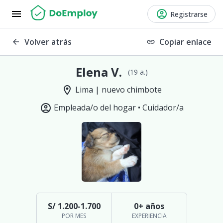
menu
account_circle
Registrarse
Volver atrás
Copiar enlace
arrow_back
link
Elena V.
(19 a.)
location_on
Lima | nuevo chimbote
account_circle
Empleada/o del hogar •
Cuidador/a
S/ 1.200-1.700
0+ años
POR MES
EXPERIENCIA