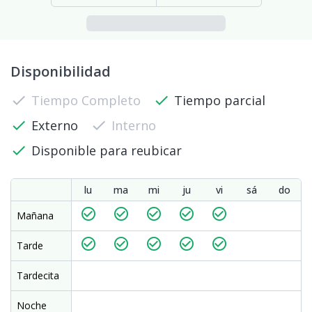
Disponibilidad
check
Tiempo Completo
check
Tiempo parcial
check
Externo
check
Interno
check
Disponible para reubicar
lu
ma
mi
ju
vi
sá
do
check_circle_outline
check_circle_outline
check_circle_outline
check_circle_outline
check_circle_outline
Mañana
check_circle_outline
check_circle_outline
check_circle_outline
check_circle_outline
check_circle_outline
Tarde
Tardecita
Noche