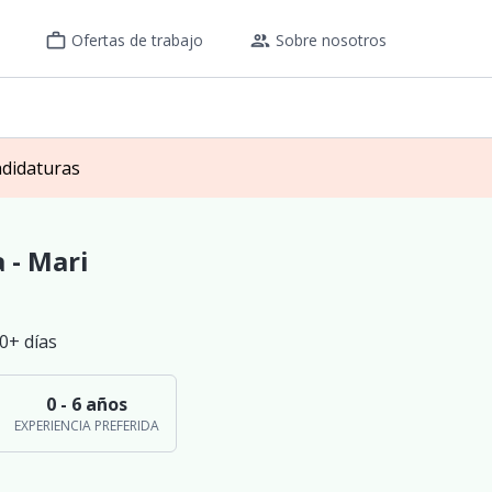
work_outline
group
Ofertas de trabajo
Sobre nosotros
ndidaturas
 - Mari
0+ días
0 - 6 años
EXPERIENCIA PREFERIDA