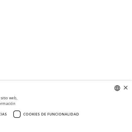
×
 sitio web,
ormación
ENGLISH
ITALIAN
CIAS
COOKIES DE FUNCIONALIDAD
SPANISH