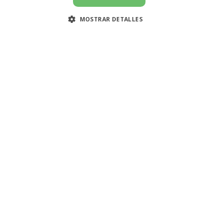
MOSTRAR DETALLES
🇵🇪 Peru
Menu
Buscar ayuda doméstica
Ofertas de trabajo
Sobre nosotros