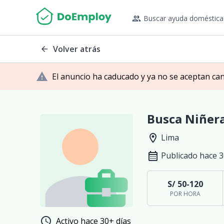
people_outline
Buscar ayuda doméstica
Volver atrás
arrow_back
warning
El anuncio ha caducado y ya no se aceptan ca
Busca Niñera
location_on
Lima
calendar_month
Publicado hace 3
S/ 50-120
POR HORA
schedule
Activo hace 30+ días