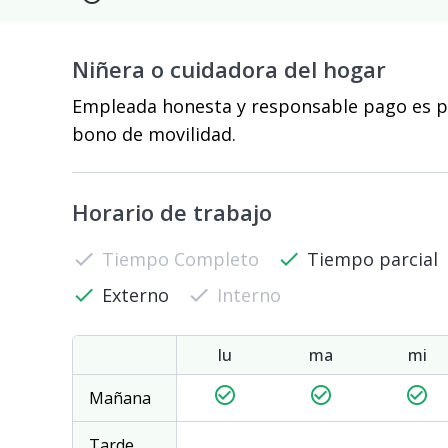
Niñera o cuidadora del hogar
Empleada honesta y responsable pago es po
bono de movilidad.
Horario de trabajo
check
Tiempo Completo
check
Tiempo parcial
check
Externo
check
Interno
lu
ma
mi
check_circle_outline
check_circle_outline
check_circle_outline
Mañana
Tarde