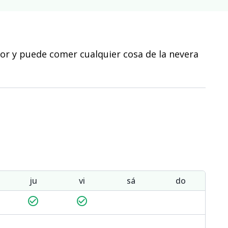
r y puede comer cualquier cosa de la nevera
ju
vi
sá
do
check_circle_outline
check_circle_outline