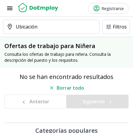
menu
account_circle
Registrarse
location_on
Ubicación
Filtros
tune
Ofertas de trabajo para Niñera
Consulta los ofertas de trabajo para niñera. Consulta la
descripción del puesto y los requisitos.
No se han encontrado resultados
Borrar todo
close
Anterior
Siguiente
chevron_left
navigate_next
Categorías populares