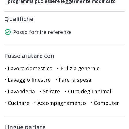
Il programma può essere leggermente modificato
Qualifiche
check_circle_outline
Posso fornire referenze
Posso aiutare con
• Lavoro domestico
• Pulizia generale
• Lavaggio finestre
• Fare la spesa
• Lavanderia
• Stirare
• Cura degli animali
• Cucinare
• Accompagnamento
• Computer
Lingue parlate