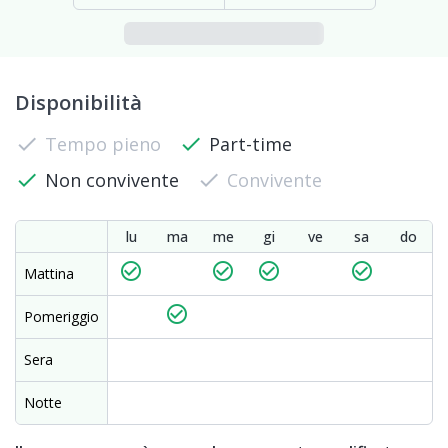
Disponibilità
check
Tempo pieno
check
Part-time
check
Non convivente
check
Convivente
lu
ma
me
gi
ve
sa
do
check_circle_outline
check_circle_outline
check_circle_outline
check_circle_outline
Mattina
check_circle_outline
Pomeriggio
Sera
Notte