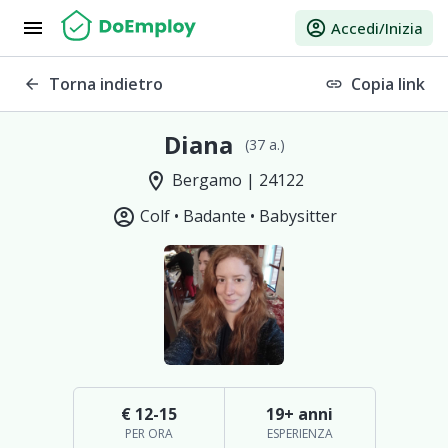
menu
account_circle
Accedi/Inizia
Torna indietro
Copia link
arrow_back
link
Diana
(37 a.)
location_on
Bergamo | 24122
account_circle
Colf •
Badante •
Babysitter
€ 12-15
19+ anni
PER ORA
ESPERIENZA