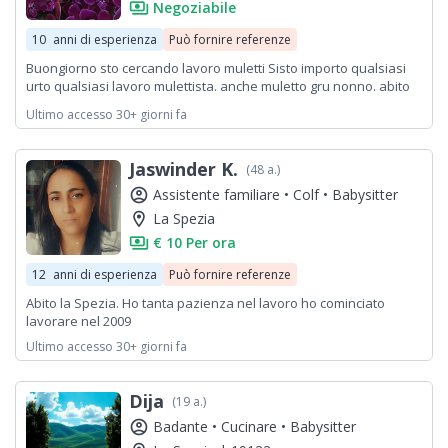
payments
Negoziabile
10
anni di esperienza
Può fornire referenze
Buongiorno sto cercando lavoro muletti Sisto importo qualsiasi
urto qualsiasi lavoro mulettista. anche muletto gru nonno. abito
La Spezia centrale. Ho la patente di muletto. il mio numero di
Ultimo accesso 30+ giorni fa
telefono. ((3925240259.)) Io mi chiamo ( Davide. )....,,,,.
Jaswinder K.
(48 a.)
account_circle
Assistente familiare •
Colf •
Babysitter
location_on
La Spezia
payments
€ 10 Per ora
12
anni di esperienza
Può fornire referenze
Abito la Spezia. Ho tanta pazienza nel lavoro ho cominciato
lavorare nel 2009
Ultimo accesso 30+ giorni fa
Dija
(19 a.)
account_circle
Badante •
Cucinare •
Babysitter