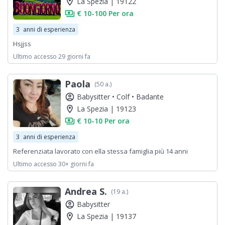
location_on
La Spezia | 19122
payments
€ 10-100 Per ora
3
anni di esperienza
Hsjjss
Ultimo accesso 29 giorni fa
Paola
(50 a.)
account_circle
Babysitter •
Colf •
Badante
location_on
La Spezia | 19123
payments
€ 10-10 Per ora
3
anni di esperienza
Referenziata lavorato con ella stessa famiglia più 14 anni
Ultimo accesso 30+ giorni fa
Andrea S.
(19 a.)
account_circle
Babysitter
location_on
La Spezia | 19137