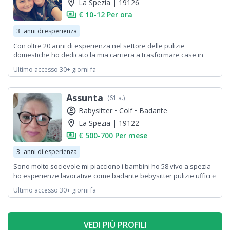
location_on
La Spezia | 19126
payments
€ 10-12 Per ora
3
anni di esperienza
Con oltre 20 anni di esperienza nel settore delle pulizie
domestiche ho dedicato la mia carriera a trasformare case in
ambienti impeccabili e accoglienti. La mia attenzione ai dettagli e
Ultimo accesso 30+ giorni fa
la precisione nel lavoro mi rendono una professionista di fiducia
per molte famiglie.
Assunta
(61 a.)
account_circle
Babysitter •
Colf •
Badante
location_on
La Spezia | 19122
payments
€ 500-700 Per mese
3
anni di esperienza
Sono molto socievole mi piacciono i bambini ho 58 vivo a spezia
ho esperienze lavorative come badante bebysitter pulizie uffici e
case private e come doc sitter chi fosse interessato mi contatti
Ultimo accesso 30+ giorni fa
sono libera meta mattina in poi
VEDI PIÙ PROFILI