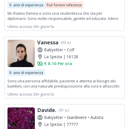
9
anni di esperienza
Può fornire referenze
Mi chiamo Denise e sono una studentessa che sta per
diplomarsi. Sono molto responsabile, gentile ed educata. Adoro
prendermi cura dei bambini e passare del tempo con loro. Mi
Ultimo accesso 30+ giorni fa
piace coinvolgerli in giochi e attività e leggere i libri. Posso anche
aiutare con i compiti bambini sia di elementari che delle medie.
Sono molto precisa ed ordinata quindi alla fine di ogni gioco
Vanessa
(33 a.)
chiedo ai bambini di aiutarmi a riordinare. Ho già fatto la baby
sitter e ho esperienza con I bambini perché ho tre sorelle.
account_circle
Babysitter •
Colf
location_on
La Spezia | 16128
payments
€ 8-10 Per ora
9
anni di esperienza
Sono una persona affidabile, paziente e attenta ai bisogni dei
bambini, con una naturale predisposizione alla cura e all’ascolto.
Ho esperienza nella gestione della routine quotidiana, dal gioco
Ultimo accesso 30+ giorni fa
educativo ai momenti di riposo e studio. Sono responsabile,
discreta e organizzata, capace di creare un ambiente sereno e
sicuro. Mi adatto facilmente alle esigenze della famiglia e
Davide.
(31 a.)
garantisco presenza costante e dedizione.
account_circle
Babysitter •
Giardiniere •
Autista
location_on
La Spezia | 77777