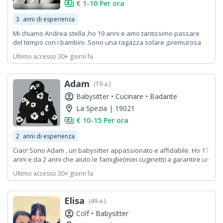
payments
€ 1-10 Per ora
3
anni di esperienza
Mi chiamo Andrea stella ,ho 19 anni e amo tantissimo passare
del tempo con i bambini .Sono una ragazza solare ,premurosa
,molto attenta e divertente
Ultimo accesso 30+ giorni fa
Adam
(19 a.)
account_circle
Babysitter •
Cucinare •
Badante
location_on
La Spezia | 19021
payments
€ 10-15 Per ora
2
anni di esperienza
Ciao! Sono Adam , un babysitter appassionato e affidabile. Ho 17
anni e da 2 anni che aiuto le famiglie(miei cuginetti) a garantire un
ambiente sicuro e divertente per i più piccoli. Mi piace creare
Ultimo accesso 30+ giorni fa
attività educative e divertenti, come giochi creativi e letture, che
stimolano la fantasia e l'apprendimento dei bambini. Sono
disponibile a prendermi cura di bambini.
Elisa
(49 a.)
account_circle
Colf •
Babysitter