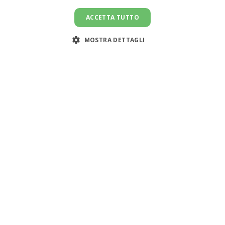
ACCETTA TUTTO
MOSTRA DETTAGLI
Assistenza clienti:
support@doemploy.app
Trasformiamo il mercato del lavoro domestico con una
piattaforma che semplifica l'incontro tra datori di lavoro
e lavoratori domestici, offrendo strumenti per gestire il
rapporto di lavoro ed elaborare le buste paga.