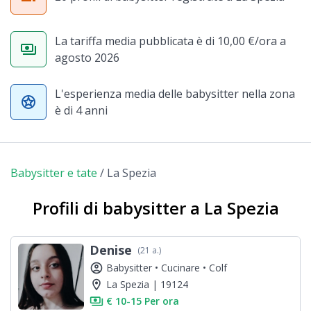
La tariffa media pubblicata è di 10,00 €/ora a
payments
agosto 2026
L'esperienza media delle babysitter nella zona
stars
è di 4 anni
Babysitter e tate
/
La Spezia
Profili di babysitter a La Spezia
Denise
(21 a.)
account_circle
Babysitter •
Cucinare •
Colf
location_on
La Spezia | 19124
payments
€ 10-15 Per ora