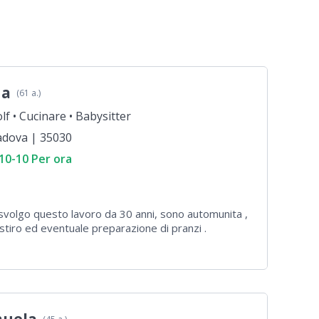
na
(61 a.)
lf •
Cucinare •
Babysitter
adova | 35030
10-10 Per ora
, svolgo questo lavoro da 30 anni, sono automunita ,
 stiro ed eventuale preparazione di pranzi .