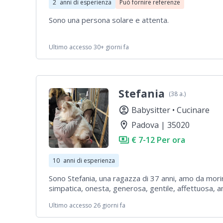
2
anni di esperienza
Può fornire referenze
Sono una persona solare e attenta.
Ultimo accesso 30+ giorni fa
Stefania
(38 a.)
account_circle
Babysitter •
Cucinare
location_on
Padova | 35020
payments
€ 7-12 Per ora
10
anni di esperienza
Sono Stefania, una ragazza di 37 anni, amo da morir
simpatica, onesta, generosa, gentile, affettuosa, a
aperta, stare al parco, giocare a vari giochi anche ed
Ultimo accesso 26 giorni fa
lavoretti, sono creativa, ho avuto esperienze bellis
di un anno, hanno sempre riso, divertiti, sn sempr