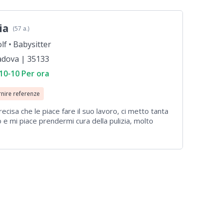
to nei compiti scolastici, in particolare nelle
istiche!
ia
(57 a.)
lf •
Babysitter
adova | 35133
10-10 Per ora
rnire referenze
cisa che le piace fare il suo lavoro, ci metto tanta
 e mi piace prendermi cura della pulizia, molto
stire una casa in autonomia