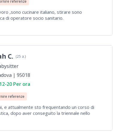
ornire referenze
oro ,sono cucinare italiano, stirare sono
ica di operatore socio sanitario.
ah C.
(25 a.)
bysitter
adova | 95018
12-20 Per ora
rnire referenze
i, e attualmente sto frequentando un corso di
stica, dopo aver conseguito la triennale nello
a oltre tre anni lavoro come babysitter,
iverse età, dai 2 anni ai 10 anni (grazie alla mia
limentazione senza glutine). Oltre alla cura dei