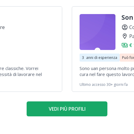
non stiro, mi piace
bambini, offro anche suppor
materie umanistiche e lingu
Son
re
account_circle
Co
location_on
P
payments
€ 
3
anni di esperienza
Può fo
re classiche. Vorrei
Sono uan persona molto pre
ssità di lavorare nel
cura nel fare questo lavoro
 un lavoro che mi permetta
organizzata in grado di ge
Ultimo accesso 30+ giorni fa
itter con bambini dai 2 ai
n cui ho lavorato, sono in
ltre mansioni come fare la
VEDI PIÙ PROFILI