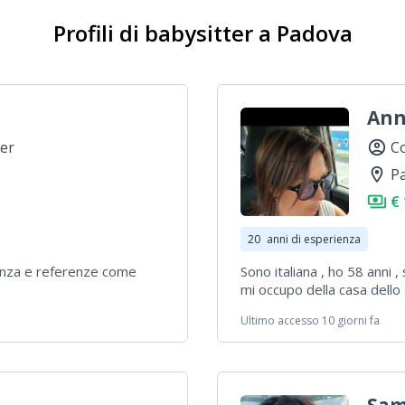
Profili di babysitter a Padova
An
ter
account_circle
Co
location_on
P
payments
€ 
20
anni di esperienza
ienza e referenze come
Sono italiana , ho 58 anni 
mi occupo della casa dello
Ultimo accesso 10 giorni fa