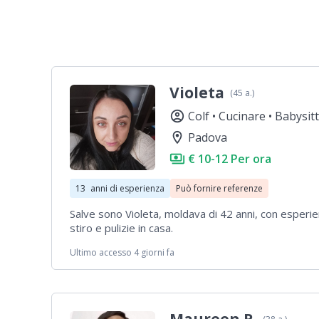
Violeta
(45 a.)
account_circle
Colf •
Cucinare •
Babysit
location_on
Padova
payments
€ 10-12 Per ora
13
anni di esperienza
Può fornire referenze
Salve sono Violeta, moldava di 42 anni, con esper
stiro e pulizie in casa.
Ultimo accesso 4 giorni fa