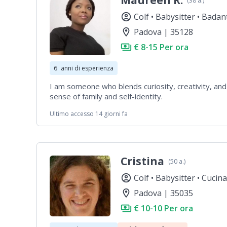
Maureen R.
(38 a.)
account_circle
Colf •
Babysitter •
Badan
location_on
Padova | 35128
payments
€ 8-15 Per ora
6
anni di esperienza
I am someone who blends curiosity, creativity, and
sense of family and self-identity.
Ultimo accesso 14 giorni fa
Cristina
(50 a.)
account_circle
Colf •
Babysitter •
Cucina
location_on
Padova | 35035
payments
€ 10-10 Per ora