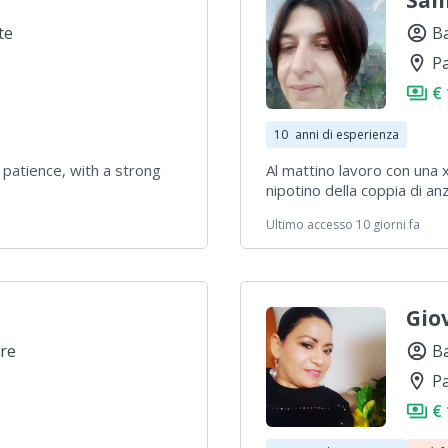
Sam
te
account_circle
Ba
location_on
P
payments
€ 
10
anni di esperienza
 patience, with a strong
Al mattino lavoro con una xo
nipotino della coppia di an
babysitter
Ultimo accesso 10 giorni fa
Gio
re
account_circle
B
location_on
P
payments
€ 