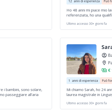
12
anni di esperienza
Può f
Ho 48 anni mi piace mio lav
referenziata, ho una qualif
Ultimo accesso 30+ giorni fa
Sar
account_circle
Ba
location_on
P
payments
€ 
1
anni di esperienza
Può fo
e i bambini, sono solare,
Mi chiamo Sarah, ho 24 ann
mo passeggiare all'aria
laurea magistrale in Lingui
ucativi, ballare, fare vari
stesso ambito (Lettere). D
Ultimo accesso 30+ giorni fa
sime cn bambini al di sotto
occupandomi di bambini di d
e stati bene con me, ho
esperienza, so gestire un’a