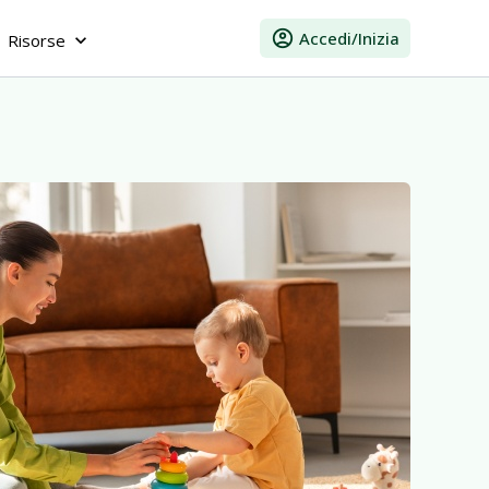
account_circle
Accedi/Inizia
Risorse
keyboard_arrow_down