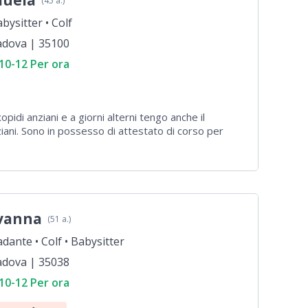
uela
(45 a.)
bysitter •
Colf
adova | 35100
10-12 Per ora
pidi anziani e a giorni alterni tengo anche il
ziani. Sono in possesso di attestato di corso per
vanna
(51 a.)
adante •
Colf •
Babysitter
adova | 35038
10-12 Per ora