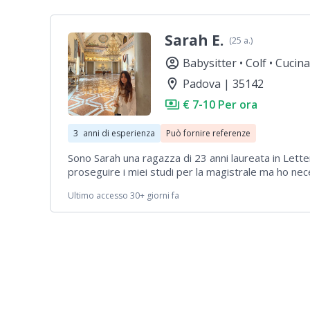
avuto esperienze anche nel mondo delle pulizie ma 
l'ordine, la pulizia in casa!!!
Sarah E.
(25 a.)
account_circle
Babysitter •
Colf •
Cucina
location_on
Padova | 35142
payments
€ 7-10 Per ora
3
anni di esperienza
Può fornire referenze
Sono Sarah una ragazza di 23 anni laureata in Lette
proseguire i miei studi per la magistrale ma ho nece
contempo ed è per questo che sono alla ricerca di
Ultimo accesso 30+ giorni fa
di continuare a studiare. Ho esperienza come babys
12 anni, posso offrire le referenze delle famiglie co
grado di cucinare, lavare e stirare o di assolvere a
spesa. Valuto anche un trasferimento.