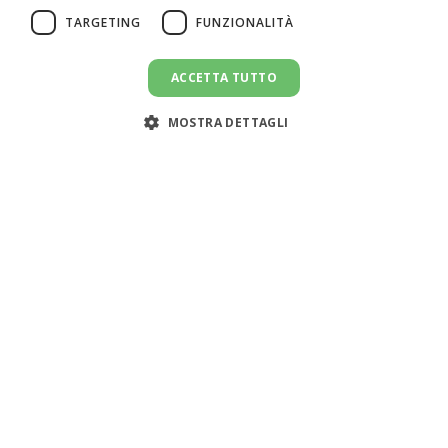
TARGETING
FUNZIONALITÀ
ACCETTA TUTTO
MOSTRA DETTAGLI
Assistenza clienti:
support@doemploy.app
Trasformiamo il mercato del lavoro domestico con una
piattaforma che semplifica l'incontro tra datori di lavoro
e lavoratori domestici, offrendo strumenti per gestire il