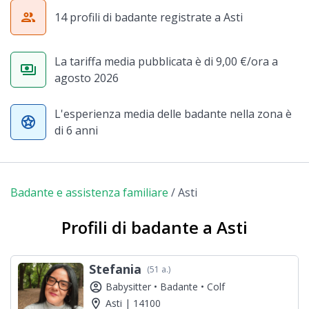
group
14 profili di badante registrate a Asti
La tariffa media pubblicata è di 9,00 €/ora a
payments
agosto 2026
L'esperienza media delle badante nella zona è
stars
di 6 anni
Badante e assistenza familiare
/
Asti
Profili di badante a Asti
Stefania
(51 a.)
account_circle
Babysitter •
Badante •
Colf
location_on
Asti | 14100