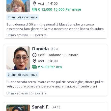
location_on
Asti | 14100
payments
€ 12.000-15.000 Per mese
2
anni di esperienza
Sono donna di 50 anni ,nazionalità Macedone,ho un corso
assistenza famigliare,ho la mia macchina e sono libera da subito.
Ultimo accesso 30+ giorni fa
Daniela
(59 a.)
account_circle
Colf •
Badante •
Cucinare
location_on
Asti | 14100
payments
€ 9-10 Per ora
2
anni di esperienza
Buona serata cerco lavoro come pulizie casalinghe, stirare,pulire
vetri, oppure guardare persone anziani autosufficente orari
mattino è pomeriggio,preparare pranzo o cena dare medicine
Ultimo accesso 30+ giorni fa
quotidiane,pulizie igiene, sono Daniela donna 57anni italiana, mi
impegno a lavorare, distinti saluti
Sarah F.
(44 a.)