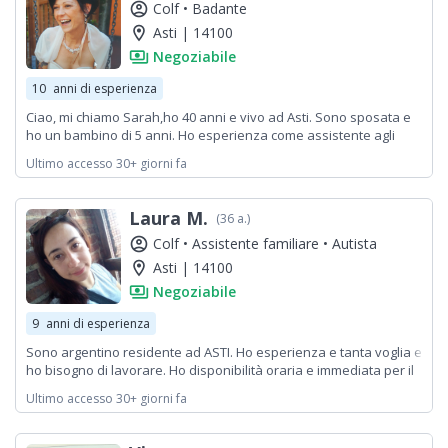
account_circle
Colf •
Badante
location_on
Asti | 14100
payments
Negoziabile
10
anni di esperienza
Ciao, mi chiamo Sarah,ho 40 anni e vivo ad Asti. Sono sposata e
ho un bambino di 5 anni. Ho esperienza come assistente agli
anziani con somministrazione farmaci e cura della persona. Mi
Ultimo accesso 30+ giorni fa
piace la pulizia e l'ordine a livello quasi maniacale. Amo quello
che faccio, mi piace sapere di poter aiutare chi ha bisogno e non
sa a chi rivolgersi. Sono una persona affidabile, puntuale e
Laura M.
(36 a.)
precisa.
account_circle
Colf •
Assistente familiare •
Autista
location_on
Asti | 14100
payments
Negoziabile
9
anni di esperienza
Sono argentino residente ad ASTI. Ho esperienza e tanta voglia e
ho bisogno di lavorare. Ho disponibilità oraria e immediata per il
lavoro.
Ultimo accesso 30+ giorni fa