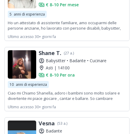
payments
€ 8-10 Per mese
5
anni di esperienza
Ho un attestato di assistente familiare, amo occuparmi delle
persone anziane, ho lavorato con persone disabili, babysitter,
badante e pulizie. Non ho la patente ma mi sposto con i mezzi
Ultimo accesso 30+ giorni fa
pubblici.
Shane T.
(27 a.)
account_circle
Babysitter •
Badante •
Cucinare
location_on
Asti | 14100
payments
€ 8-10 Per ora
10
anni di esperienza
Ciao mi Chiamo Shanella, adoro i bambini sono molto solare e
divertente mi piace giocare , cantar e ballare. So cambiare
pagnolini ho sperienza da piu meno 5 anni so cucinare, pulire,
Ultimo accesso 30+ giorni fa
sono molto atenta e do il mio 100% anche perche lavorare come
baby sister per me e un regalo 💝 Contattami :)
Vesna
(53 a.)
account_circle
Badante