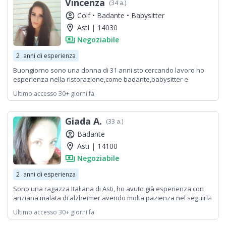
Vincenza
(34 a.)
account_circle
Colf •
Badante •
Babysitter
location_on
Asti | 14030
payments
Negoziabile
2
anni di esperienza
Buongiorno sono una donna di 31 anni sto cercando lavoro ho
esperienza nella ristorazione,come badante,babysitter e
badante, donna delle pulizie ma sono aperta a fare anche lavori
Ultimo accesso 30+ giorni fa
che non ho mai fatto darei disponibilità immediata solo lavori seri
non perdi tempo posso allegare curriculum cordiali saluti
Giada A.
(33 a.)
account_circle
Badante
location_on
Asti | 14100
payments
Negoziabile
2
anni di esperienza
Sono una ragazza Italiana di Asti, ho avuto già esperienza con
anziana malata di alzheimer avendo molta pazienza nel seguirla
e siutandola in ogni sua esigenza! Se avete bisogno non esitate
Ultimo accesso 30+ giorni fa
a contattarmi! Sono disponibile da subito!.. Grazie