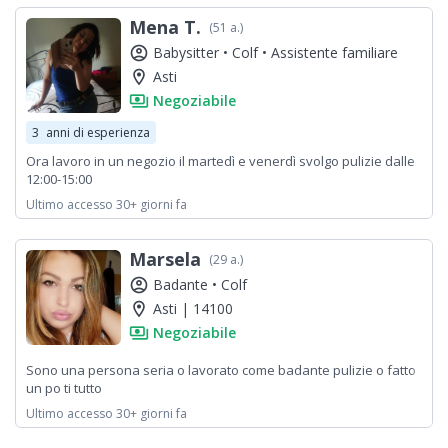
Mena T.
(51 a.)
account_circle
Babysitter •
Colf •
Assistente familiare
location_on
Asti
payments
Negoziabile
3
anni di esperienza
Ora lavoro in un negozio il martedì e venerdì svolgo pulizie dalle
12:00-15:00
Ultimo accesso 30+ giorni fa
Marsela
(29 a.)
account_circle
Badante •
Colf
location_on
Asti | 14100
payments
Negoziabile
Sono una persona seria o lavorato come badante pulizie o fatto
un po ti tutto
Ultimo accesso 30+ giorni fa