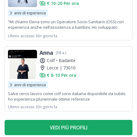
payments
€ 10-20 Per ora
3
anni di esperienza
“Mi chiamo Elena sono un Operatore Socio-Sanitario (OSS) con
esperienza anche nell’assistenza a bambini. Ho sviluppato
competenze nell’offrire supporto a persone di diverse età e con
Ultimo accesso 30+ giorni fa
varie esigenze, garantendo un ambiente sicuro e accogliente. La
mia esperienza mi ha permesso di affiancare bambini e anziani
in contesti educativi e sanitari, contribuendo al loro benessere .
Anna
(58 a.)
Sono una persona empatica, responsabile.
account_circle
Colf •
Badante
location_on
Lecce | 73010
payments
€ 8-10 Per ora
3
anni di esperienza
Salve cerco lavoro come colf sono italiana disponibile da subito
ho esperienza pluriennale ottime referenze
Ultimo accesso 30+ giorni fa
VEDI PIÙ PROFILI