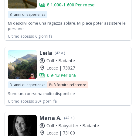
payments
€ 1.000-1.600 Per mese
3
anni di esperienza
Mi descrivi come una ragazza solare. Mi piace poter assistere le
persone.
Ultimo accesso 6 giorni fa
Leila
(42 a.)
account_circle
Colf •
Badante
location_on
Lecce | 73027
payments
€ 9-13 Per ora
3
anni di esperienza
Può fornire referenze
Sono una persona molto disponibile
Ultimo accesso 30+ giorni fa
Maria A.
(42 a.)
account_circle
Colf •
Babysitter •
Badante
location_on
Lecce | 73100