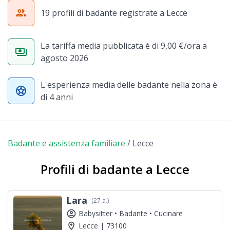
group
19 profili di badante registrate a Lecce
La tariffa media pubblicata è di 9,00 €/ora a
payments
agosto 2026
L'esperienza media delle badante nella zona è
stars
di 4 anni
Badante e assistenza familiare
/
Lecce
Profili di badante a Lecce
Lara
(27 a.)
account_circle
Babysitter •
Badante •
Cucinare
location_on
Lecce | 73100