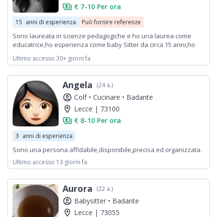
payments
€ 7-10 Per ora
15
anni di esperienza
Può fornire referenze
Sono laureata in scienze pedagogiche e ho una laurea come
educatrice,ho esperienza come baby Sitter da circa 15 anni,ho
lavorato al nido ,come animatrice,cameriera in comunita per
Ultimo accesso 30+ giorni fa
adulti,sono automunita!
Angela
(24 a.)
account_circle
Colf •
Cucinare •
Badante
location_on
Lecce | 73100
payments
€ 8-10 Per ora
3
anni di esperienza
Sono una persona affidabile,disponibile,precisa ed organizzata.
Ultimo accesso 13 giorni fa
Aurora
(22 a.)
account_circle
Babysitter •
Badante
location_on
Lecce | 73055