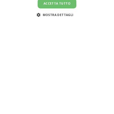
ACCETTA TUTTO
MOSTRA DETTAGLI
Assistenza clienti:
support@doemploy.app
Trasformiamo il mercato del lavoro domestico con una
piattaforma che semplifica l'incontro tra datori di lavoro
e lavoratori domestici, offrendo strumenti per gestire il
rapporto di lavoro ed elaborare le buste paga.