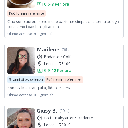
payments
€ 6-8 Per ora
Può fornire referenze
Ciao sono aurora sono molto paziente,simpatica ,attenta ad ogni
cosa ,amo i bambini, gli animali
Ultimo accesso 30+ giorni fa
Marilene
(56 a.)
account_circle
Badante •
Colf
location_on
Lecce | 73100
payments
€ 9-12 Per ora
3
anni di esperienza
Può fornire referenze
Sono calma, tranquilla, fidabile, seria..
Ultimo accesso 30+ giorni fa
Giusy B.
(20 a.)
account_circle
Colf •
Babysitter •
Badante
location_on
Lecce | 73010