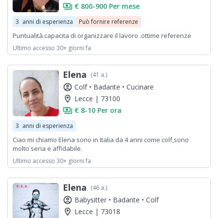
payments
€ 800-900 Per mese
3
anni di esperienza
Può fornire referenze
Puntualità.capacita di organizzare il lavoro .ottime referenze
Ultimo accesso 30+ giorni fa
Elena
(41 a.)
account_circle
Colf •
Badante •
Cucinare
location_on
Lecce | 73100
payments
€ 8-10 Per ora
3
anni di esperienza
Ciao mi chiamo Elena sono in Italia da 4 anni come colf,sono
molto seria e affidabile.
Ultimo accesso 30+ giorni fa
Elena
(46 a.)
account_circle
Babysitter •
Badante •
Colf
location_on
Lecce | 73018