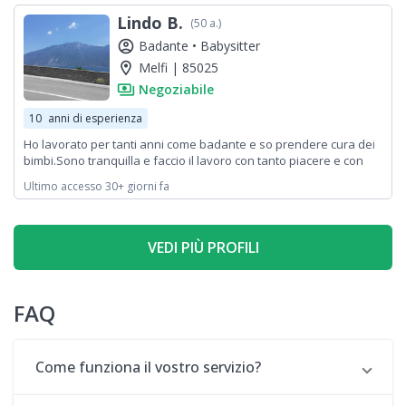
Lindo B.
(50 a.)
account_circle
Badante •
Babysitter
location_on
Melfi | 85025
payments
Negoziabile
10
anni di esperienza
Ho lavorato per tanti anni come badante e so prendere cura dei
bimbi.Sono tranquilla e faccio il lavoro con tanto piacere e con
cuore
Ultimo accesso 30+ giorni fa
VEDI PIÙ PROFILI
FAQ
Come funziona il vostro servizio?