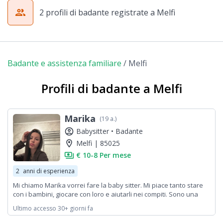
group
2 profili di badante registrate a Melfi
Badante e assistenza familiare
/
Melfi
Profili di badante a Melfi
Marika
(19 a.)
account_circle
Babysitter •
Badante
location_on
Melfi | 85025
payments
€ 10-8 Per mese
2
anni di esperienza
Mi chiamo Marika vorrei fare la baby sitter. Mi piace tanto stare
con i bambini, giocare con loro e aiutarli nei compiti. Sono una
persona molto paziente, responsabile e dolce. Se avete bisogno,
Ultimo accesso 30+ giorni fa
sono disponibile. Grazie!