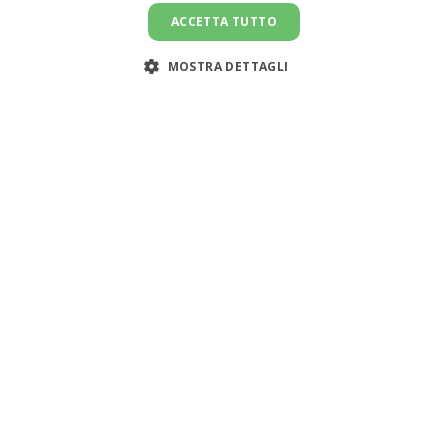
ACCETTA TUTTO
MOSTRA DETTAGLI
Assistenza clienti:
support@doemploy.app
Trasformiamo il mercato del lavoro domestico con una
piattaforma che semplifica l'incontro tra datori di lavoro
e lavoratori domestici, offrendo strumenti per gestire il
rapporto di lavoro ed elaborare le buste paga.