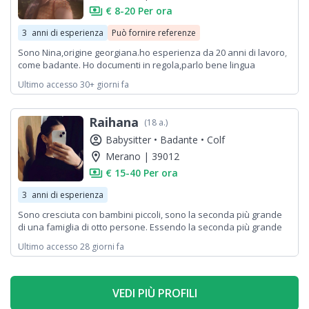
payments
€ 8-20 Per ora
3
anni di esperienza
Può fornire referenze
Sono Nina,origine georgiana.ho esperienza da 20 anni di lavoro,
come badante. Ho documenti in regola,parlo bene lingua
italiana.sono una braca cuoca.molto precisa e ordinata.
Ultimo accesso 30+ giorni fa
Raihana
(18 a.)
account_circle
Babysitter •
Badante •
Colf
location_on
Merano | 39012
payments
€ 15-40 Per ora
3
anni di esperienza
Sono cresciuta con bambini piccoli, sono la seconda più grande
di una famiglia di otto persone. Essendo la seconda più grande
ho sempre avuto molte responsabilità portarle a scuola, farli la
Ultimo accesso 28 giorni fa
doccia, sistemarle, eccetera. Ho sempre aiutato molto anche in
casa pulendo, lavando stirando eccetera.
VEDI PIÙ PROFILI