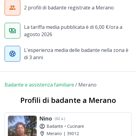
group
2 profili di badante registrate a Merano
La tariffa media pubblicata è di 6,00 €/ora a
payments
agosto 2026
L'esperienza media delle badante nella zona è
stars
di 3 anni
Badante e assistenza familiare
/
Merano
Profili di badante a Merano
Nino
(62 a.)
account_circle
Badante •
Cucinare
location_on
Merano | 39012