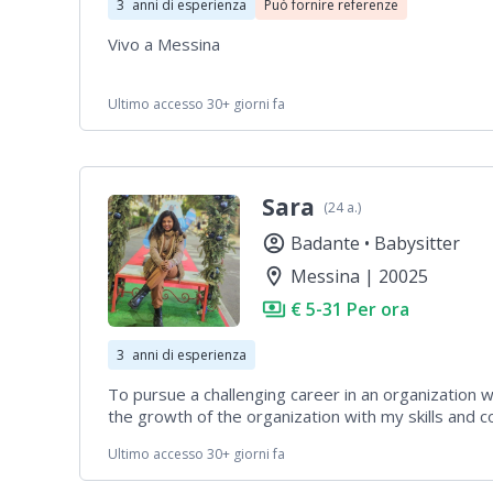
3
anni di esperienza
Può fornire referenze
Vivo a Messina
Ultimo accesso 30+ giorni fa
Sara
(24 a.)
account_circle
Badante •
Babysitter
location_on
Messina | 20025
payments
€ 5-31 Per ora
3
anni di esperienza
To pursue a challenging career in an organization w
the growth of the organization with my skills and
Ultimo accesso 30+ giorni fa