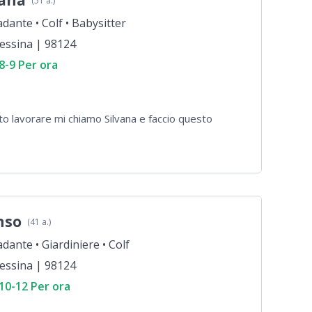
vana
(51 a.)
adante •
Colf •
Babysitter
essina | 98124
8-9 Per ora
to lavorare mi chiamo Silvana e faccio questo
nso
(41 a.)
adante •
Giardiniere •
Colf
essina | 98124
10-12 Per ora