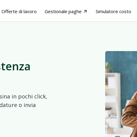
Offerte di lavoro
Gestionale paghe
Simulatore costo
arrow_outward
stenza
ina in pochi click,
dature o invia