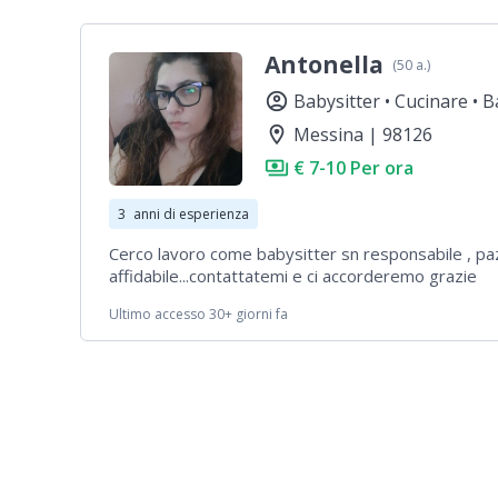
Antonella
(50 a.)
account_circle
Babysitter •
Cucinare •
B
location_on
Messina | 98126
payments
€ 7-10 Per ora
3
anni di esperienza
Cerco lavoro come babysitter sn responsabile , pa
affidabile...contattatemi e ci accorderemo grazie
Ultimo accesso 30+ giorni fa