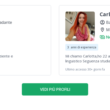
Car
adante
account_circle
Ba
location_on
M
payments
N
3
anni di esperienza
ziente e
Mi chiamo Carlotta,ho 22 a
linguistico Seguenza studi
dopo essermi diplomata pe
Ultimo accesso 30+ giorni fa
lavorare,ho fatto alcuni l
sitter e poi per tre anni h
bar perché voglio intrapre
VEDI PIÙ PROFILI