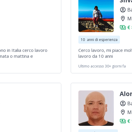
Sil
account_circle
B
location_on
M
payments
€ 
10
anni di esperienza
no in Italia cerco lavoro
Cerco lavoro, mi piace mol
nata o mattina e
lavoro da 10 anni
ie
Ultimo accesso 30+ giorni fa
Alo
e
account_circle
B
location_on
M
payments
€ 