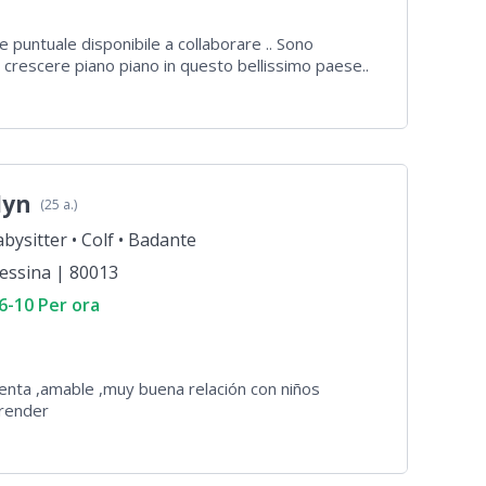
 puntuale disponibile a collaborare .. Sono
 crescere piano piano in questo bellissimo paese..
lyn
(25 a.)
bysitter •
Colf •
Badante
essina | 80013
6-10 Per ora
nta ,amable ,muy buena relación con niños
prender