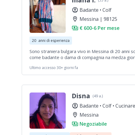
Iliana I.
(55 a.)
account_circle
Badante •
Colf
location_on
Messina | 98125
payments
€ 600-6 Per mese
20
anni di esperienza
Sono straniera bulgara vivo in Messina di 20 anni so
come badante o dama di compagnia na medza gior
pomeriggio Ho esperienza 20 anni con anziani graz
Ultimo accesso 30+ giorni fa
Disna
(49 a.)
account_circle
Badante •
Colf •
Cucinar
location_on
Messina
payments
Negoziabile