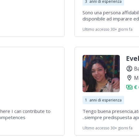
3
anni di esperienza
Sono una persona affidabile
disponibile ad imparare ed
Grazie per la fiducia
Ultimo accesso 30+ giorni fa
Eve
account_circle
Ba
location_on
M
payments
€ 
1
anni di esperienza
here I can contribute to
Tengo buena presencia,ate
 competences
..siempre predispuesta a
Ultimo accesso 30+ giorni fa