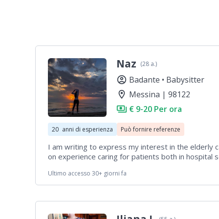
Naz
(28 a.)
account_circle
Badante •
Babysitter
location_on
Messina | 98122
payments
€ 9-20 Per ora
20
anni di esperienza
Può fornire referenze
I am writing to express my interest in the elderly c
on experience caring for patients both in hospital 
particularly those who are disabled or suffering fr
Ultimo accesso 30+ giorni fa
Being a medical student, I am knowledgeable abou
tailored to each patient’s specific condition. I am 
to contribute my skills and compassion to support e
I would be grateful for the opportunity