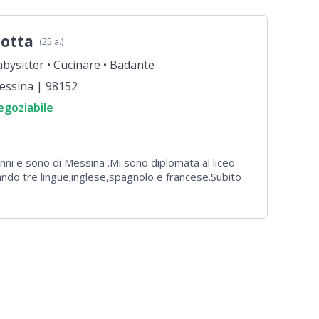
lotta
(25 a.)
bysitter •
Cucinare •
Badante
essina | 98152
egoziabile
nni e sono di Messina .Mi sono diplomata al liceo
ando tre lingue;inglese,spagnolo e francese.Subito
r motivi familiari mi sono messa subito a
avoretti nel tempo libero come baby sitter e pet
o lavorato in un bar,ho dato le dimissioni da poco al
ndere un percorso di studi .