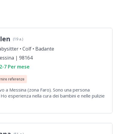
len
(19 a.)
bysitter •
Colf •
Badante
essina | 98164
 2-7 Per mese
rnire referenze
ivo a Messina (zona Faro). Sono una persona
. Ho esperienza nella cura dei bambini e nelle pulizie
on pulizie, riordino, cucina leggera, babysitting e
responsabile, attenta e disponibile.