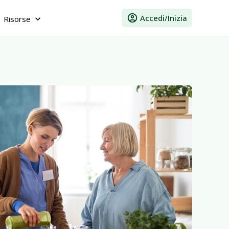
account_circle
Accedi/Inizia
Risorse
keyboard_arrow_down