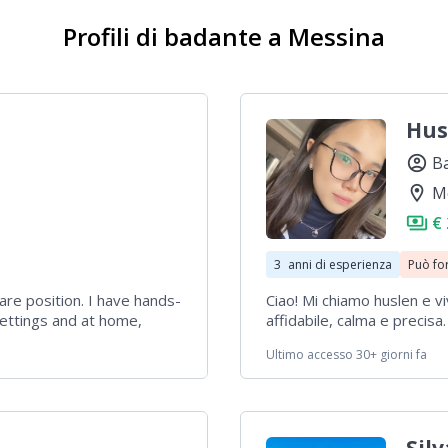
Profili di badante a Messina
Hus
account_circle
Ba
location_on
M
payments
€
3
anni di esperienza
Può fo
are position. I have hands-
Ciao! Mi chiamo huslen e v
settings and at home,
affidabile, calma e precisa
om Alzheimer’s disease.
domestiche. Posso aiutare c
Ultimo accesso 30+ giorni fa
t implementing care plans
supporto allo studio. Sono 
highly motivated and eager
lderly individuals in need.