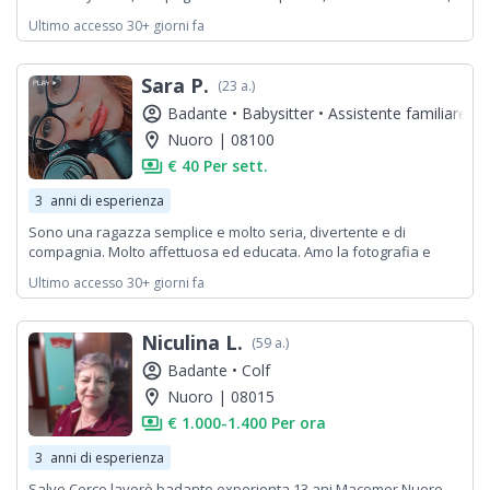
pronta a imparare e lavorare.
Ultimo accesso 30+ giorni fa
Sara P.
(23 a.)
account_circle
Badante •
Babysitter •
Assistente familiare
location_on
Nuoro | 08100
payments
€ 40 Per sett.
3
anni di esperienza
Sono una ragazza semplice e molto seria, divertente e di
compagnia. Molto affettuosa ed educata. Amo la fotografia e
studio alla Dam Academy di Roma.
Ultimo accesso 30+ giorni fa
Niculina L.
(59 a.)
account_circle
Badante •
Colf
location_on
Nuoro | 08015
payments
€ 1.000-1.400 Per ora
3
anni di esperienza
Salve Cerco lavorò badante experienta 13 ani Macomer Nuoro