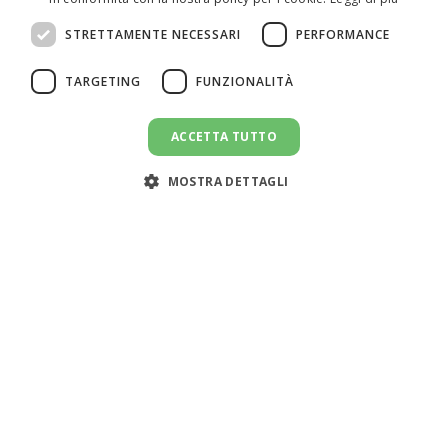
ITALIAN
STRETTAMENTE NECESSARI
PERFORMANCE
SPANISH
TARGETING
FUNZIONALITÀ
ACCETTA TUTTO
MOSTRA DETTAGLI
Assistenza clienti:
support@doemploy.app
Trasformiamo il mercato del lavoro domestico con una