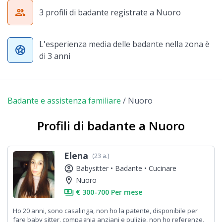
group
3 profili di badante registrate a Nuoro
L'esperienza media delle badante nella zona è
stars
di 3 anni
Badante e assistenza familiare
/
Nuoro
Profili di badante a Nuoro
Elena
(23 a.)
account_circle
Babysitter •
Badante •
Cucinare
location_on
Nuoro
payments
€ 300-700 Per mese
Ho 20 anni, sono casalinga, non ho la patente, disponibile per
fare baby sitter, compagnia anziani e pulizie, non ho referenze,