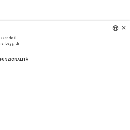
×
izzando il
ie.
Leggi di
ENGLISH
ITALIAN
FUNZIONALITÀ
SPANISH