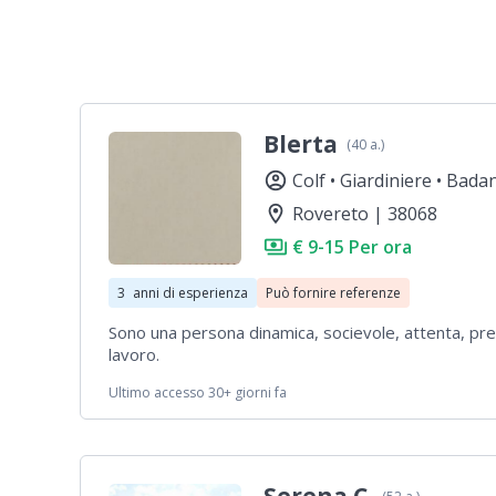
Blerta
(40 a.)
account_circle
Colf •
Giardiniere •
Badan
location_on
Rovereto | 38068
payments
€ 9-15 Per ora
3
anni di esperienza
Può fornire referenze
Sono una persona dinamica, socievole, attenta, pre
lavoro.
Ultimo accesso 30+ giorni fa