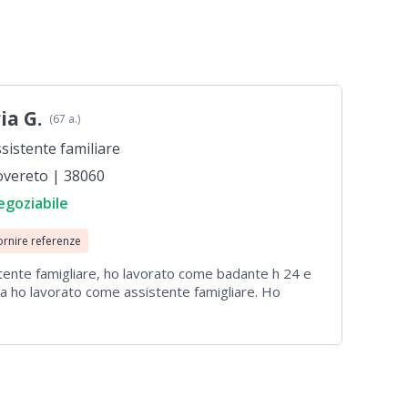
ia G.
(67 a.)
sistente familiare
overeto | 38060
egoziabile
ornire referenze
stente famigliare, ho lavorato come badante h 24 e
 ho lavorato come assistente famigliare. Ho
ani e L'università Siena per la lingua italiana. Mi
 e gli anziani.