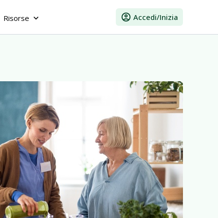
account_circle
Accedi/Inizia
Risorse
keyboard_arrow_down