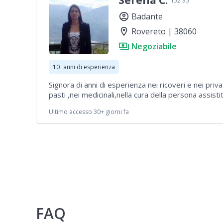
Serena C.
(52 a.)
account_circle
Badante
location_on
Rovereto | 38060
payments
Negoziabile
10
anni di esperienza
Signora di anni di esperienza nei ricoveri e nei priva
pasti ,nei medicinali,nella cura della persona assisti
ultima esperienza a Castellano 3 marzo 2022 .cerc
Ultimo accesso 30+ giorni fa
Rovereto,Mori,Pomarolo,e dintorni io abito a Isera
FAQ