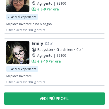
location_on
Agrigento | 92100
payments
€ 8-9 Per ora
7
anni di esperienza
Mi piace lavorare e ho bisogno
Ultimo accesso 30+ giorni fa
Emily
(22 a.)
account_circle
Babysitter •
Giardiniere •
Colf
location_on
Agrigento | 92100
payments
€ 9-10 Per ora
3
anni di esperienza
Mi piace lavorare
Ultimo accesso 30+ giorni fa
VEDI PIÙ PROFILI