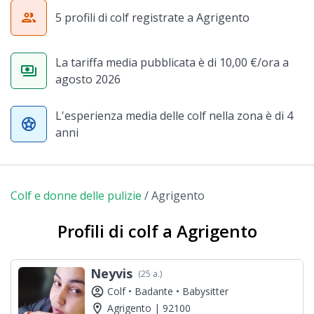
group
5 profili di colf registrate a Agrigento
La tariffa media pubblicata è di 10,00 €/ora a
payments
agosto 2026
L'esperienza media delle colf nella zona è di 4
stars
anni
Colf e donne delle pulizie
/
Agrigento
Profili di colf a Agrigento
Neyvis
(25 a.)
account_circle
Colf •
Badante •
Babysitter
location_on
Agrigento | 92100