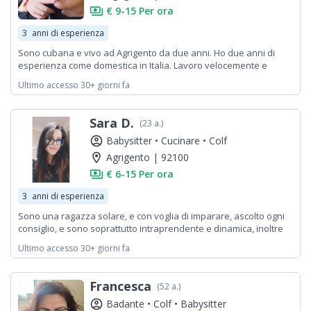
payments
€ 9-15 Per ora
3
anni di esperienza
Sono cubana e vivo ad Agrigento da due anni. Ho due anni di
esperienza come domestica in Italia. Lavoro velocemente e
bene, e sono obbediente, rispettosa e puntuale.
Ultimo accesso 30+ giorni fa
Sara D.
(23 a.)
account_circle
Babysitter •
Cucinare •
Colf
location_on
Agrigento | 92100
payments
€ 6-15 Per ora
3
anni di esperienza
Sono una ragazza solare, e con voglia di imparare, ascolto ogni
consiglio, e sono soprattutto intraprendente e dinamica, inoltre
non sto mai con le mani in mano.
Ultimo accesso 30+ giorni fa
Francesca
(52 a.)
account_circle
Badante •
Colf •
Babysitter