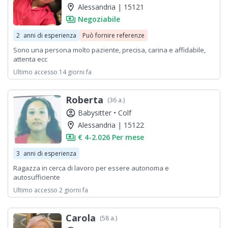
location_on
Alessandria | 15121
payments
Negoziabile
2
anni di esperienza
Può fornire referenze
Sono una persona molto paziente, precisa, carina e affidabile,
attenta ecc
Ultimo accesso 14 giorni fa
Roberta
(36 a.)
account_circle
Babysitter •
Colf
location_on
Alessandria | 15122
payments
€ 4-2.026 Per mese
3
anni di esperienza
Ragazza in cerca di lavoro per essere autonoma e
autosufficiente
Ultimo accesso 2 giorni fa
Carola
(58 a.)