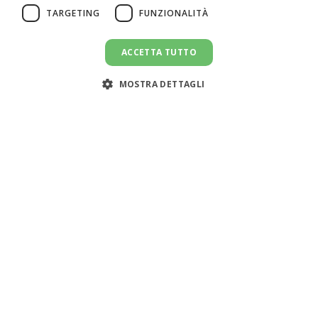
TARGETING
FUNZIONALITÀ
ACCETTA TUTTO
MOSTRA DETTAGLI
Assistenza clienti:
support@doemploy.app
Trasformiamo il mercato del lavoro domestico con una
piattaforma che semplifica l'incontro tra datori di lavoro
e lavoratori domestici, offrendo strumenti per gestire il