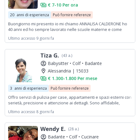
payments
€ 7-10 Per ora
20
anni di esperienza
Può fornire referenze
Buongiorno mi presento io mi chiamo ANNALISA CALDERONE ho
40 anni ed ho sempre lavorato nelle scuole materne e come
baby sitter con bambini di diverse fasce d'età..Lavorare con i
Ultimo accesso 9 giorni fa
bimbi per me è la mia vita..Contattatemi pure
Tiza G.
(43 a.)
account_circle
Babysitter •
Colf •
Badante
location_on
Alessandria | 15033
payments
€ 1.300-1.800 Per mese
3
anni di esperienza
Può fornire referenze
Offro servizi di pulizia per case, appartamenti e spazi esterni con
serietà, precisione e attenzione ai dettagli. Sono affidabile,
puntuale e discreta, con esperienza nel riordino e nella cura
Ultimo accesso 8 giorni fa
degli ambienti. Automunita e disponibile a spostarmi nelle zone
vicine. Dispongo di referenze verificabili su richiesta, a garanzia
della qualità del mio lavoro. Disponibilità immediata.
Wendy E.
(28 a.)
account_circle
Badante •
Colf •
Cucinare