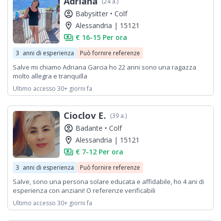
Adriana
(24 a.)
account_circle
Babysitter •
Colf
location_on
Alessandria | 15121
payments
€ 16-15 Per ora
3
anni di esperienza
Può fornire referenze
Salve mi chiamo Adriana Garcia ho 22 anni sono una ragazza
molto allegra e tranquilla
Ultimo accesso 30+ giorni fa
Cioclov E.
(39 a.)
account_circle
Badante •
Colf
location_on
Alessandria | 15121
payments
€ 7-12 Per ora
3
anni di esperienza
Può fornire referenze
Salve, sono una persona solare educata e affidabile, ho 4 ani di
esperienza con anziani! O referenze verificabili
Ultimo accesso 30+ giorni fa