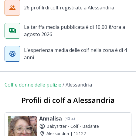
group
26 profili di colf registrate a Alessandria
La tariffa media pubblicata è di 10,00 €/ora a
payments
agosto 2026
L'esperienza media delle colf nella zona è di 4
stars
anni
Colf e donne delle pulizie
/
Alessandria
Profili di colf a Alessandria
Annalisa
(40 a.)
account_circle
Babysitter •
Colf •
Badante
location_on
Alessandria | 15122