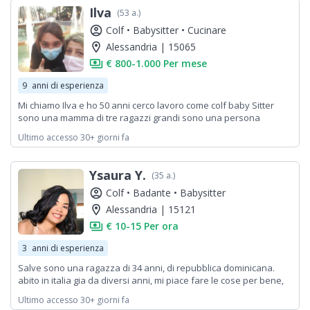
Ilva
(53 a.)
account_circle
Colf •
Babysitter •
Cucinare
location_on
Alessandria | 15065
payments
€ 800-1.000 Per mese
9
anni di esperienza
Mi chiamo Ilva e ho 50 anni cerco lavoro come colf baby Sitter
sono una mamma di tre ragazzi grandi sono una persona
puntuale affidabile gentile ecc amante dei animali ho già lavorato
Ultimo accesso 30+ giorni fa
come colf nei alberghi e la babysitter lo fatta alle mie nipoti e
delle mie amiche
Ysaura Y.
(35 a.)
account_circle
Colf •
Badante •
Babysitter
location_on
Alessandria | 15121
payments
€ 10-15 Per ora
3
anni di esperienza
Salve sono una ragazza di 34 anni, di repubblica dominicana.
abito in italia gia da diversi anni, mi piace fare le cose per bene,
seria, disponibile, amichevole, tanta voglia di lavorare. sono
Ultimo accesso 30+ giorni fa
disponibile già da subito.