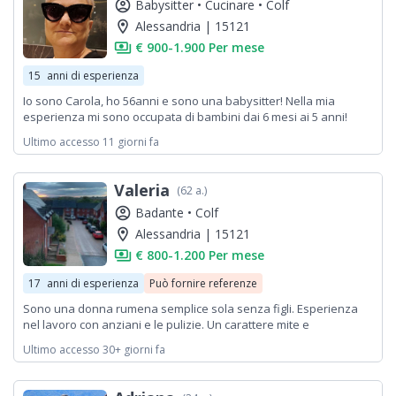
account_circle
Babysitter •
Cucinare •
Colf
location_on
Alessandria | 15121
payments
€ 900-1.900 Per mese
15
anni di esperienza
Io sono Carola, ho 56anni e sono una babysitter! Nella mia
esperienza mi sono occupata di bambini dai 6 mesi ai 5 anni!
Sono una tata precisa, un po' severa ma tanto dolce anche!
Ultimo accesso 11 giorni fa
Valeria
(62 a.)
account_circle
Badante •
Colf
location_on
Alessandria | 15121
payments
€ 800-1.200 Per mese
17
anni di esperienza
Può fornire referenze
Sono una donna rumena semplice sola senza figli. Esperienza
nel lavoro con anziani e le pulizie. Un carattere mite e
riservato,sensibile. Grazie
Ultimo accesso 30+ giorni fa