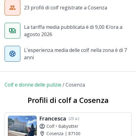
group
23 profili di colf registrate a Cosenza
La tariffa media pubblicata è di 9,00 €/ora a
payments
agosto 2026
L'esperienza media delle colf nella zona è di 7
stars
anni
Colf e donne delle pulizie
/
Cosenza
Profili di colf a Cosenza
Francesca
(25 a.)
account_circle
Colf •
Babysitter
location_on
Cosenza | 87100