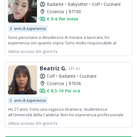
account_circle
Badante •
Babysitter •
Colf •
Cucinare
location_on
Cosenza | 87100
payments
€ 9-6 Per mese
3
anni di esperienza
Sono peruviano e desideroso di iniziare a lavorare, ho
esperienza con quanto sopra. Sono molto responsabile al
lavoro, ho molta pazienza, li amo, ho due bellissime ragazze
Ultimo accesso 30+ giorni fa
piccoli. Ho esperienza anche con gli anziani. Mi piace mettere
tutto in ordine.
Beatriz G.
(31 a.)
account_circle
Colf •
Badante •
Cucinare
location_on
Cosenza | 87036
payments
€ 8,5-10 Per ora
5
anni di esperienza
Ho 27 anni. Sono una ragazza straniera, studentessa
all'Università della Calabria. Non ho esperienza professionale
ma ho esperienza personale. Posso fare le pulizie, anche stirare
Ultimo accesso 30+ giorni fa
i vestiti, organizzare, prendermi cura dei bambini e degli animali
domestici (cani), insomma, posso fare qualsiasi faccenda
domestica, oltre che fare la spesa. Faccio anche vestiti e