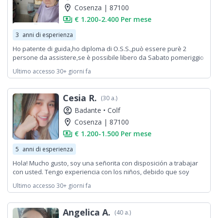
location_on
Cosenza | 87100
payments
€ 1.200-2.400 Per mese
3
anni di esperienza
Ho patente di guida,ho diploma di O.S.S.,può essere purè 2
persone da assistere,se è possibile libero da Sabato pomeriggio
fino a Lunedì mattina alle 8.Grazie
Ultimo accesso 30+ giorni fa
Cesia R.
(30 a.)
account_circle
Badante •
Colf
location_on
Cosenza | 87100
payments
€ 1.200-1.500 Per mese
5
anni di esperienza
Hola! Mucho gusto, soy una señorita con disposición a trabajar
con usted. Tengo experiencia con los niños, debido que soy
maestra. Soy bastante adaptable y dispuesta a aprender.
Ultimo accesso 30+ giorni fa
Angelica A.
(40 a.)