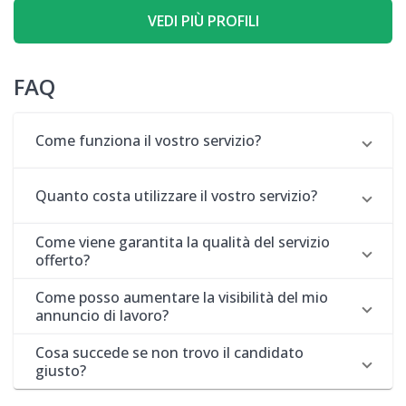
complementi all'uncinetto. Sono una persona molto organizzata,
VEDI PIÙ PROFILI
rispettosa e molto impegnata in tutto ciò che faccio.
FAQ
Come funziona il vostro servizio?
Quanto costa utilizzare il vostro servizio?
Come viene garantita la qualità del servizio
offerto?
Come posso aumentare la visibilità del mio
annuncio di lavoro?
Cosa succede se non trovo il candidato
giusto?