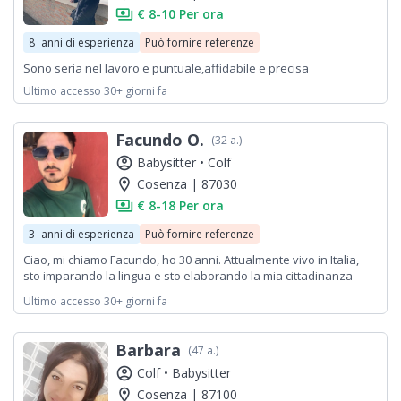
payments
€ 8-10 Per ora
8
anni di esperienza
Può fornire referenze
Sono seria nel lavoro e puntuale,affidabile e precisa
Ultimo accesso 30+ giorni fa
Facundo O.
(32 a.)
account_circle
Babysitter •
Colf
location_on
Cosenza | 87030
payments
€ 8-18 Per ora
3
anni di esperienza
Può fornire referenze
Ciao, mi chiamo Facundo, ho 30 anni. Attualmente vivo in Italia,
sto imparando la lingua e sto elaborando la mia cittadinanza
italiana. Posso fare bene sia nel lavoro di pulizia che in quello di
Ultimo accesso 30+ giorni fa
assistenza all'infanzia.
Barbara
(47 a.)
account_circle
Colf •
Babysitter
location_on
Cosenza | 87100