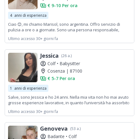
payments
€ 9-10 Per ora
4
anni di esperienza
Ciao 😊, mi chiamo Marisol, sono argentina. Offro servizio di
pulizia a ore o a giornate. Sono una persona responsabile,
attenta ai dettagli e con tanta voglia di lavorare. Posso aiutare
Ultimo accesso 30+ giorni fa
con la pulizia della casa, l’organizzazione, il lavaggio, la stiratura
e tutto ciò di cui avete bisogno. Se siete interessati, potete
scrivermi senza impegno. Grazie mille!
Jessica
(26 a.)
account_circle
Colf •
Babysitter
location_on
Cosenza | 87100
payments
€ 5-7 Per ora
1
anni di esperienza
Salve, sono Jessica e ho 24 anni. Nella mia vita non ho mai avuto
grosse esperienze lavorative, in quanto l’università ha assorbito
gran parte del mio tempo. L’unica esperienza che ho avuto è
Ultimo accesso 30+ giorni fa
stato ricoprire il ruolo di operatrice call center: mi occupavo di
vendita luce e gas per Enel, Estra e Iren. Cosa dire di me?! Sono
una ragazza socievole, dinamica, versatile e solare. Mi piace
Genoveva
(53 a.)
l’ordine, perfezionista a volte è dire poco. Tendo a fare sempre
del mio meglio per non deludere le aspettative.
account_circle
Badante •
Colf