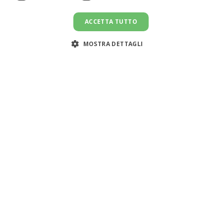
ACCETTA TUTTO
MOSTRA DETTAGLI
Assistenza clienti:
support@doemploy.app
Trasformiamo il mercato del lavoro domestico con una
piattaforma che semplifica l'incontro tra datori di lavoro
e lavoratori domestici, offrendo strumenti per gestire il
rapporto di lavoro ed elaborare le buste paga.