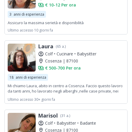
payments
€ 10-12 Per ora
3
anni di esperienza
Assicuro la massima serietà e disponibilità
Ultimo accesso 10 giorni fa
Laura
(65 a.)
account_circle
Colf •
Cucinare •
Babysitter
location_on
Cosenza | 87100
payments
€ 500-700 Per ora
18
anni di esperienza
Mi chiamo Laura, abito in centro a Cosenza. Faccio questo lavoro
da tanti anni, ho lavorato negli alberghi ,nelle case private, nei
ristoranti. Sono precisa ordinata e con tanta voglia di lavorare
Ultimo accesso 30+ giorni fa
Marisol
(31 a.)
account_circle
Colf •
Babysitter •
Badante
location_on
Cosenza | 87100