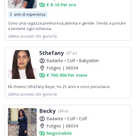
payments
€ 8-10 Per ora
3
anni di esperienza
Sono una ragazza premurosa,attenta e gentile. Tendo a portare
a termine ogni richiesta.
Ultimo accesso 30+ giorni fa
Sthefany
(27 a.)
account_circle
Badante •
Colf •
Babysitter
location_on
Foligno | 06034
payments
€ 700-900 Per mese
Mi chiamo Sthefany Bejar, ho 25 anni e sono peruviana
Ultimo accesso 30+ giorni fa
Becky
(36 a.)
account_circle
Badante •
Colf •
Colf
location_on
Foligno | 06034
payments
Negoziabile