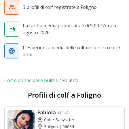
group
3 profili di colf registrate a Foligno
La tariffa media pubblicata è di 9,00 €/ora a
payments
agosto 2026
L'esperienza media delle colf nella zona è di 3
stars
anni
Colf e donne delle pulizie
/
Foligno
Profili di colf a Foligno
Fabiola
(24 a.)
account_circle
Colf •
Babysitter
location_on
Foligno | 06034