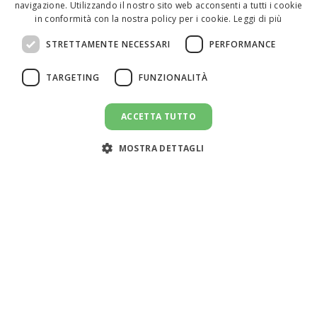
navigazione. Utilizzando il nostro sito web acconsenti a tutti i cookie
ENGLISH
in conformità con la nostra policy per i cookie.
Leggi di più
ITALIAN
STRETTAMENTE NECESSARI
PERFORMANCE
SPANISH
TARGETING
FUNZIONALITÀ
ACCETTA TUTTO
MOSTRA DETTAGLI
Assistenza clienti:
support@doemploy.app