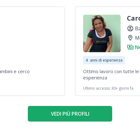
Car
account_circle
B
location_on
M
payments
N
4
anni di esperienza
ambini e cerco
Ottimo lavoro con tutte le
esperienza
Ultimo accesso 30+ giorni fa
VEDI PIÙ PROFILI