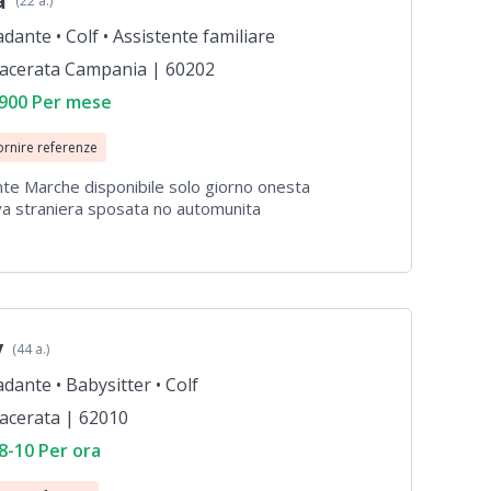
a
(22 a.)
adante •
Colf •
Assistente familiare
acerata Campania | 60202
 900 Per mese
ornire referenze
nte Marche disponibile solo giorno onesta
a straniera sposata no automunita
y
(44 a.)
adante •
Babysitter •
Colf
acerata | 62010
8-10 Per ora