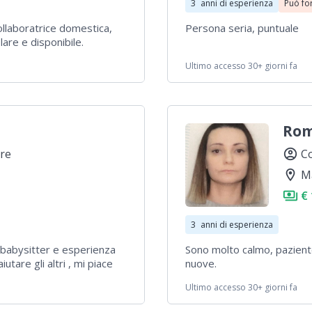
3
anni di esperienza
Può fo
ollaboratrice domestica,
Persona seria, puntuale
are e disponibile.
Ultimo accesso 30+ giorni fa
Rom
re
account_circle
Co
location_on
M
payments
€
3
anni di esperienza
 babysitter e esperienza
Sono molto calmo, pazient
tare gli altri , mi piace
nuove.
Ultimo accesso 30+ giorni fa