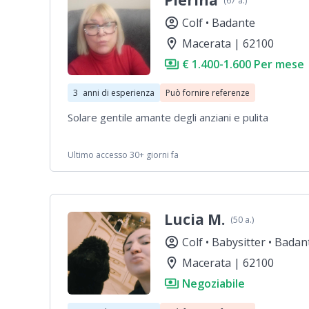
Pierina
(67 a.)
account_circle
Colf •
Badante
location_on
Macerata | 62100
payments
€ 1.400-1.600 Per mese
3
anni di esperienza
Può fornire referenze
Solare gentile amante degli anziani e pulita
Ultimo accesso 30+ giorni fa
Lucia M.
(50 a.)
account_circle
Colf •
Babysitter •
Badan
location_on
Macerata | 62100
payments
Negoziabile