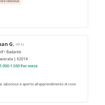
rnire referenze
an G.
(43 a.)
lf •
Badante
acerata | 62014
 1.000-1.500 Per mese
e, laborioso e aperto all'apprendimento di cose