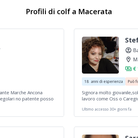
Profili di colf a Macerata
Ste
f
account_circle
B
location_on
M
payments
€
18
anni di esperienza
Può f
dante Marche Ancona
Signora molto giovanile,so
regolari no patente posso
lavoro come Oss o Caregiv
una effettiva e capisce
provincia.
Ultimo accesso 30+ giorni fa
a presso anziani tanti