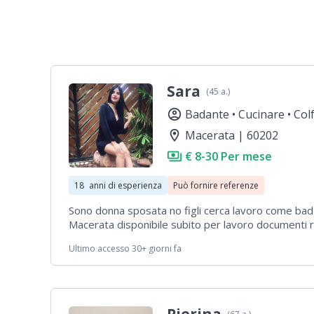
Sara
(45 a.)
account_circle
Badante •
Cucinare •
Col
location_on
Macerata | 60202
payments
€ 8-30 Per mese
18
anni di esperienza
Può fornire referenze
Sono donna sposata no figli cerca lavoro come ba
Macerata disponibile subito per lavoro documenti 
spostare nessun problema con pullman onestà e Bo
Ultimo accesso 30+ giorni fa
bene italiano perfetto escluso esperienza lavorativ
disponibile subito per lavoro 😭