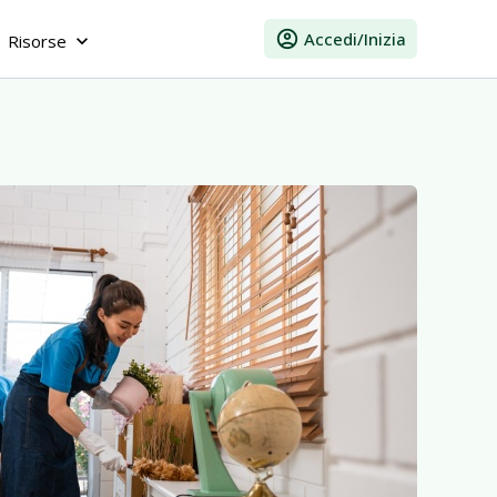
account_circle
Accedi/Inizia
Risorse
keyboard_arrow_down