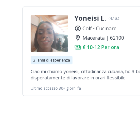
Yoneisi L.
(47 a.)
account_circle
Colf •
Cucinare
location_on
Macerata | 62100
payments
€ 10-12 Per ora
3
anni di esperienza
Ciao mi chiamo yoneisi, cittadinanza cubana, ho 3 b
disperatamente di lavorare in orari flessibile
Ultimo accesso 30+ giorni fa