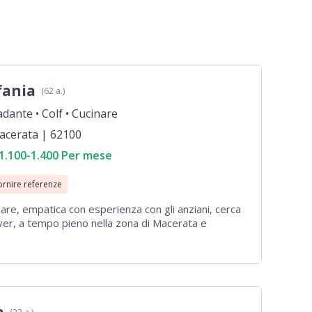
fania
(62 a.)
adante •
Colf •
Cucinare
acerata | 62100
 1.100-1.400 Per mese
ornire referenze
lare, empatica con esperienza con gli anziani, cerca
er, a tempo pieno nella zona di Macerata e