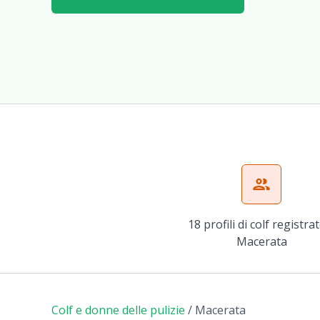
group
18 profili di colf registra
Macerata
Colf e donne delle pulizie
/
Macerata