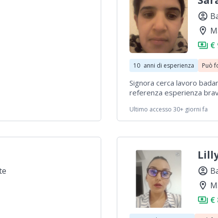
Sar
account_circle
B
location_on
M
payments
€
10
anni di esperienza
Può f
Signora cerca lavoro bada
referenza esperienza brav
Ultimo accesso 30+ giorni fa
Lill
te
account_circle
B
location_on
M
payments
€ 