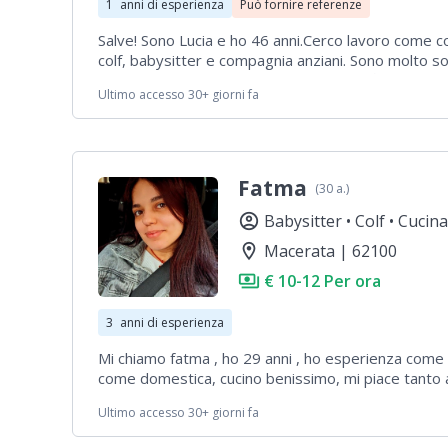
1
anni di esperienza
Può fornire referenze
Salve! Sono Lucia e ho 46 anni.Cerco lavoro come c
colf, babysitter e compagnia anziani. Sono molto sol
Contattatemi se aveste bisogno di me 😊
Ultimo accesso 30+ giorni fa
Fatma
(30 a.)
account_circle
Babysitter •
Colf •
Cucina
location_on
Macerata | 62100
payments
€ 10-12 Per ora
3
anni di esperienza
Mi chiamo fatma , ho 29 anni , ho esperienza come
come domestica, cucino benissimo, mi piace tanto aiu
passare tempo con bambini soni disponibile
Ultimo accesso 30+ giorni fa