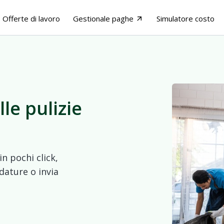
Offerte di lavoro
Gestionale paghe
Simulatore costo
arrow_outward
le pulizie
n pochi click,
dature o invia