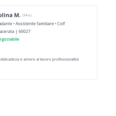
olina M.
(34 a.)
adante •
Assistente familiare •
Colf
acerata | 60027
egoziabile
 delicadeza e amore al lavoro professionalità