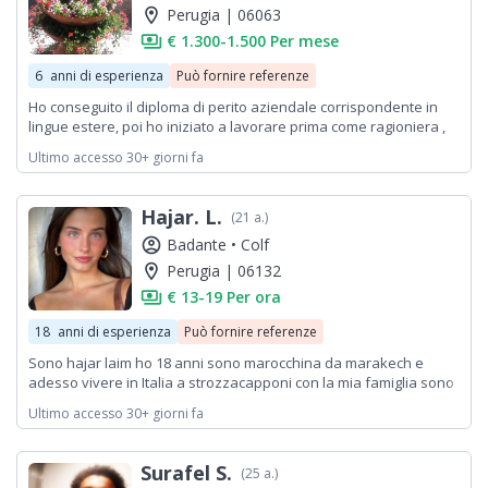
location_on
Perugia | 06063
payments
€ 1.300-1.500 Per mese
6
anni di esperienza
Può fornire referenze
Ho conseguito il diploma di perito aziendale corrispondente in
lingue estere, poi ho iniziato a lavorare prima come ragioniera ,
poi commessa. Poi ho scoperto la bellezza della cucina
Ultimo accesso 30+ giorni fa
così,privatamente ho preso tutti i diplomi presso la scuola di arte
culinaria Cordon bleu. Il mio primo lavoro è stato al Seminario
Pontificio di Assisi come cuoca, poial Cantico della natura,
Hajar. L.
(21 a.)
agriturismo Tenuta Canonica, Palazzo Gallenga....negli ultimi.
cinque anni ho lavorato come cuoca presso una famiglia facol
account_circle
Badante •
Colf
location_on
Perugia | 06132
payments
€ 13-19 Per ora
18
anni di esperienza
Può fornire referenze
Sono hajar laim ho 18 anni sono marocchina da marakech e
adesso vivere in Italia a strozzacapponi con la mia famiglia sono
studenti a scuola cpia la lingua italiano e sono interessata tantto
Ultimo accesso 30+ giorni fa
per lavoro
Surafel S.
(25 a.)