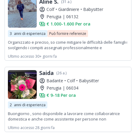
Aline S.
(31 a.)
account_circle
Colf •
Giardiniere •
Babysitter
location_on
Perugia | 06132
payments
€ 1.000-1.600 Per ora
3
anni di esperienza
Può fornire referenze
Organizzato e preciso, so come mitigare le difficoltà delle famiglie
svolgendo i compiti assegnati professionalmente e
discretamente. Certo, porta. Per i contatti umani e dedicati al
Ultimo accesso 30+ giorni fa
benessere psico-fisico e sociale dei pazienti
Saida
(26 a.)
account_circle
Badante •
Colf •
Babysitter
location_on
Perugia | 06034
payments
€ 9-18 Per ora
2
anni di esperienza
Buongiorno , sono disponibile a lavorare come collaboratrice
domestica e anche come assistente per persone non
autosufficienti. Abito a Perugia e sto cercando lavoro soprattutto
Ultimo accesso 28 giorni fa
nei giorni festivi e nei fine settimana.