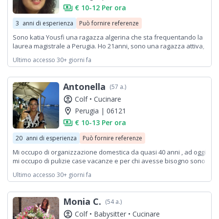
payments
€ 10-12 Per ora
3
anni di esperienza
Può fornire referenze
Sono katia Yousfi una ragazza algerina che sta frequentando la
laurea magistrale a Perugia. Ho 21anni, sono una ragazza attiva,
dinamica , seria e puntuale,e sono pronta ad imparare nuovi
Ultimo accesso 30+ giorni fa
cose .
Antonella
(57 a.)
account_circle
Colf •
Cucinare
location_on
Perugia | 06121
payments
€ 10-13 Per ora
20
anni di esperienza
Può fornire referenze
Mi occupo di organizzazione domestica da quasi 40 anni , ad oggi
mi occupo di pulizie case vacanze e per chi avesse bisogno sono
disponibile nel pomeriggio, orario da concordare
Ultimo accesso 30+ giorni fa
Monia C.
(54 a.)
account_circle
Colf •
Babysitter •
Cucinare