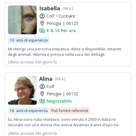
Isabella
(44 a.)
account_circle
Colf •
Cucinare
location_on
Perugia | 06125
payments
€ 8-10 Per ora
10
anni di esperienza
Mi ritengo una persona empatica, dolce e disponibile. Amante
degli animali. Attenta e precisa nella cura dei dettagli.
Ultimo accesso 30+ giorni fa
Alina
(64 a.)
account_circle
Colf
location_on
Perugia | 06132
payments
Negoziabile
18
anni di esperienza
Può fornire referenze
Eu Alina sono nata moldava .sono venuto il 2000 in Italia ho
lavorato con una donna che aveva Alzaimer 4 anni d'opo ho
lavorato come partenariato la Republica altro lavoro ho lavorato
Ultimo accesso 30+ giorni fa
come colf 10 anni ho lavorato anche come baby besiter.