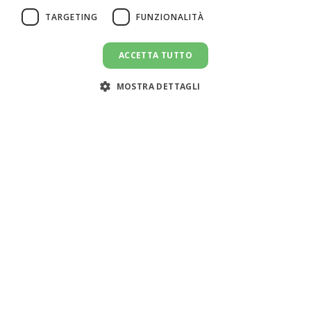
TARGETING
FUNZIONALITÀ
ACCETTA TUTTO
MOSTRA DETTAGLI
Assistenza clienti:
support@doemploy.app
Trasformiamo il mercato del lavoro domestico con una
piattaforma che semplifica l'incontro tra datori di lavoro
e lavoratori domestici, offrendo strumenti per gestire il