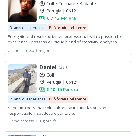
account_circle
Colf •
Cucinare •
Badante
location_on
Perugia | 06121
payments
€ 7-12 Per ora
3
anni di esperienza
Può fornire referenze
Energetic and results-oriented professional with a passion for
excellence. I possess a unique blend of creativity, analytical
thinking, and exceptional problem-solving skills. My ability to
Ultimo accesso 30+ giorni fa
adapt quickly to diverse environments, coupled with my strong
communication and interpersonal skills, allows me to thrive in
collaborative team settings. I am deeply committed to continuous
Daniel
(38 a.)
learning and personal growth, always seeking new challenges
and opportunities to expand my horizons.
account_circle
Colf
location_on
Perugia | 06121
payments
€ 10-15 Per ora
2
anni di esperienza
Può fornire referenze
Sono una persona molto laboriosa in tutti i lavori, sono
responsabile, rispettosa e puntuale.
Ultimo accesso 30+ giorni fa