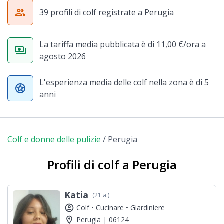
group
39 profili di colf registrate a Perugia
La tariffa media pubblicata è di 11,00 €/ora a
payments
agosto 2026
L'esperienza media delle colf nella zona è di 5
stars
anni
Colf e donne delle pulizie
/
Perugia
Profili di colf a Perugia
Katia
(21 a.)
account_circle
Colf •
Cucinare •
Giardiniere
location_on
Perugia | 06124