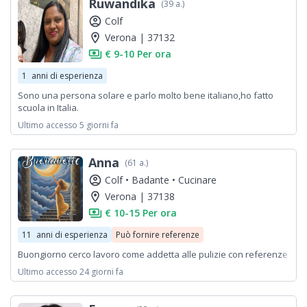
Ruwandika
(39 a.)
account_circle
Colf
location_on
Verona | 37132
payments
€ 9-10 Per ora
1
anni di esperienza
Sono una persona solare e parlo molto bene italiano,ho fatto
scuola in Italia.
Ultimo accesso 5 giorni fa
Anna
(61 a.)
account_circle
Colf •
Badante •
Cucinare
location_on
Verona | 37138
payments
€ 10-15 Per ora
11
anni di esperienza
Può fornire referenze
Buongiorno cerco lavoro come addetta alle pulizie con referenze
Ultimo accesso 24 giorni fa