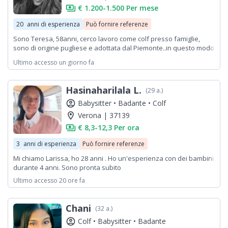
payments
€ 1.200-1.500 Per mese
20
anni di esperienza
Può fornire referenze
Sono Teresa, 58anni, cerco lavoro come colf presso famiglie,
sono di origine pugliese e adottata dal Piemonte..in questo modo
ho acquisito la cucina di entrambe,mi ritengo una persona
Ultimo accesso un giorno fa
precisa nel lavoro,con sali valori attenta alle cose importanti,amo
gli Animali... Esperienza di ristorazione,precisa nelle faccende
domestiche. Scelgo di lavorare presso famiglie perché per indole
Hasinaharilala L.
(29 a.)
mi piace prendermi cura degli altri.
account_circle
Babysitter •
Badante •
Colf
location_on
Verona | 37139
payments
€ 8,3-12,3 Per ora
3
anni di esperienza
Può fornire referenze
Mi chiamo Larissa, ho 28 anni . Ho un'esperienza con dei bambini
durante 4 anni. Sono pronta subito
Ultimo accesso 20 ore fa
Chani
(32 a.)
account_circle
Colf •
Babysitter •
Badante