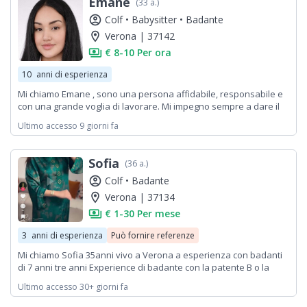
Emane
(33 a.)
account_circle
Colf •
Babysitter •
Badante
location_on
Verona | 37142
payments
€ 8-10 Per ora
10
anni di esperienza
Mi chiamo Emane , sono una persona affidabile, responsabile e
con una grande voglia di lavorare. Mi impegno sempre a dare il
massimo in tutto ciò che faccio, con serietà e dedizione. Mi piace
Ultimo accesso 9 giorni fa
portare a termine i compiti con cura.
Sofia
(36 a.)
account_circle
Colf •
Badante
location_on
Verona | 37134
payments
€ 1-30 Per mese
3
anni di esperienza
Può fornire referenze
Mi chiamo Sofia 35anni vivo a Verona a esperienza con badanti
di 7 anni tre anni Experience di badante con la patente B o la
macchina
Ultimo accesso 30+ giorni fa