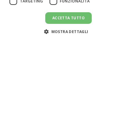
TARGETING
FUNZIONALITÀ
ACCETTA TUTTO
MOSTRA DETTAGLI
Assistenza clienti:
support@doemploy.app
Trasformiamo il mercato del lavoro domestico con una
piattaforma che semplifica l'incontro tra datori di lavoro
e lavoratori domestici, offrendo strumenti per gestire il
rapporto di lavoro ed elaborare le buste paga.