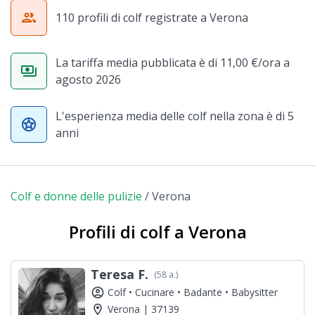
group
110 profili di colf registrate a Verona
La tariffa media pubblicata è di 11,00 €/ora a
payments
agosto 2026
L'esperienza media delle colf nella zona è di 5
stars
anni
Colf e donne delle pulizie
/
Verona
Profili di colf a Verona
Teresa F.
(58 a.)
account_circle
Colf •
Cucinare •
Badante •
Babysitter
location_on
Verona | 37139