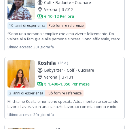
account_circle
Colf •
Badante •
Cucinare
location_on
Verona | 37012
payments
€ 10-12 Per ora
10
anni di esperienza
Può fornire referenze
“Sono una persona semplice che ama vivere felicemente. Do
valore alla famiglia e alle persone sincere. Sono affidabile, cerco
di trasformare le difficoltà in forza, aiuto gli altri quando posso e
Ultimo accesso 30+ giorni fa
mi piace guardare la vita con un sorriso. Apprezzo il rispetto e
l’onestà.”
Koshila
(26 a.)
account_circle
Babysitter •
Colf •
Cucinare
location_on
Verona | 37131
payments
€ 1.400-1.350 Per mese
3
anni di esperienza
Può fornire referenze
Mi chiamo Kosila e non sono sposata.Attualmente sto cercando
lavoro. Lavoravo in una casa.Ho lavorato con mia nonna e mio
nonno. Inoltre,Ho lavorato alla Caravana di Verona e in più ho
Ultimo accesso 30+ giorni fa
lavorato per un anno alla Valpolicella.