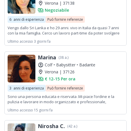
location_on
Verona | 37138
payments
Negoziabile
6
anni di esperienza
Può fornire referenze
Vengo dallo Sri Lanka e ho 29 anni. vivo in Italia da quasi 7 anni
con la mia famiglia. Cerco un lavoro part-time da poter svolgere
al mattino o al pomeriggio. Ho un'esperienza con i settori
Ultimo accesso 3 giorni fa
correlati da più di 6 anni e sono una persona onesta e molto
efficiente nel mio lavoro. Sto cercando una buona opportunità
con cui posso lavorare. cordialmente Chani
Marina
(38 a.)
account_circle
Colf •
Babysitter •
Badante
location_on
Verona | 37126
payments
€ 12-15 Per ora
3
anni di esperienza
Può fornire referenze
Sono una persona educata e riservata .Mi piace l’ordine e la
pulizia e lavorare in modo organizzato e professionale,
ottenendo un buon risultato
Ultimo accesso 15 giorni fa
Nirosha C.
(42 a.)