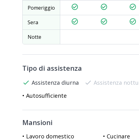
check_circle_outline
check_circle_outline
check_circle_outline
Pomeriggio
check_circle_outline
check_circle_outline
check_circle_outline
Sera
Notte
Tipo di assistenza
check
Assistenza diurna
check
Assistenza nott
• Autosufficiente
Mansioni
• Lavoro domestico
• Cucinare