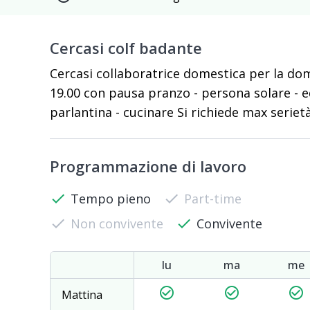
Cercasi colf badante
Cercasi collaboratrice domestica per la domen
19.00 con pausa pranzo - persona solare - 
parlantina - cucinare Si richiede max serie
Programmazione di lavoro
check
Tempo pieno
check
Part-time
check
Non convivente
check
Convivente
lu
ma
me
check_circle_outline
check_circle_outline
check_circle_outline
Mattina