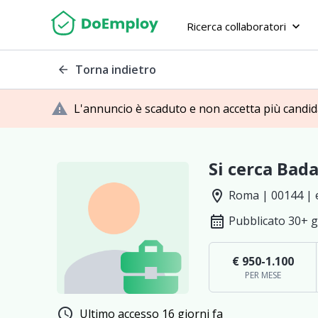
Ricerca collaboratori
keyboard_arrow_down
Torna indietro
arrow_back
warning
L'annuncio è scaduto e non accetta più candi
Si cerca Bada
location_on
Roma | 00144 | 
calendar_month
Pubblicato 30+ g
€ 950-1.100
PER MESE
schedule
Ultimo accesso 16 giorni fa