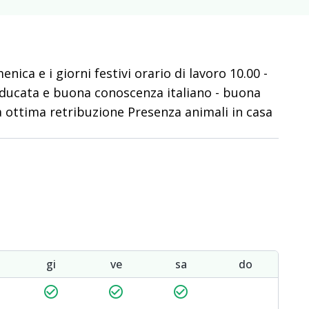
ica e i giorni festivi orario di lavoro 10.00 -
educata e buona conoscenza italiano - buona
tà ottima retribuzione Presenza animali in casa
gi
ve
sa
do
check_circle_outline
check_circle_outline
check_circle_outline