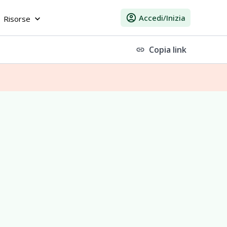
account_circle
Accedi/Inizia
Risorse
keyboard_arrow_down
Copia link
link