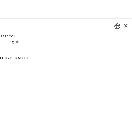
×
izzando il
ie.
Leggi di
ENGLISH
ITALIAN
FUNZIONALITÀ
SPANISH