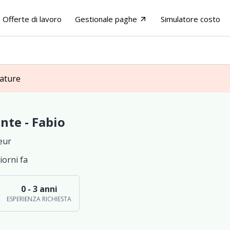
Offerte di lavoro
Gestionale paghe
Simulatore costo
arrow_outward
dature
nte - Fabio
eur
iorni fa
0 - 3 anni
ESPERIENZA RICHIESTA