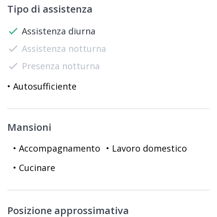
Tipo di assistenza
check
Assistenza diurna
check
Assistenza notturna
check
Presenza notturna
• Autosufficiente
Mansioni
• Accompagnamento
• Lavoro domestico
• Cucinare
Posizione approssimativa