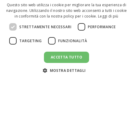
Questo sito web utilizza i cookie per migliorare la tua esperienza di
navigazione. Utilizzando il nostro sito web acconsenti a tutti i cookie
ENGLISH
in conformità con la nostra policy per i cookie.
Leggi di più
ITALIAN
STRETTAMENTE NECESSARI
PERFORMANCE
SPANISH
TARGETING
FUNZIONALITÀ
ACCETTA TUTTO
CANDIDATI AL LAVORO
message
MOSTRA DETTAGLI
Assistenza clienti:
support@doemploy.app