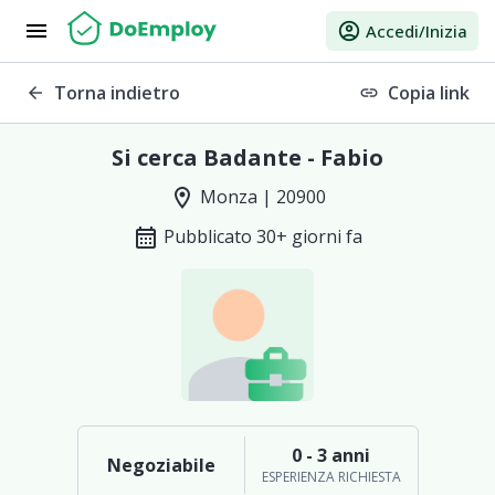
menu
account_circle
Accedi/Inizia
Torna indietro
Copia link
arrow_back
link
Si cerca Badante - Fabio
location_on
Monza | 20900
calendar_month
Pubblicato 30+ giorni fa
0 - 3 anni
Negoziabile
ESPERIENZA RICHIESTA