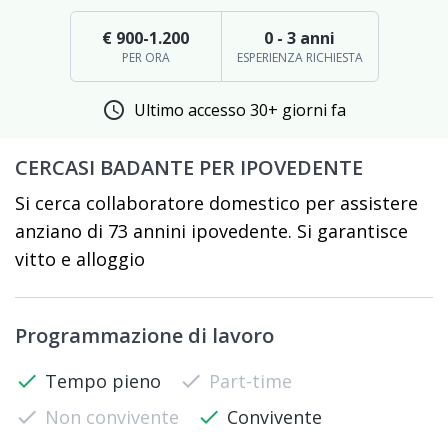
€ 900-1.200
0 - 3 anni
PER ORA
ESPERIENZA RICHIESTA
schedule
Ultimo accesso 30+ giorni fa
CERCASI BADANTE PER IPOVEDENTE
Si cerca collaboratore domestico per assistere
anziano di 73 annini ipovedente. Si garantisce
vitto e alloggio
Programmazione di lavoro
check
Tempo pieno
check
Part-time
check
Non convivente
check
Convivente