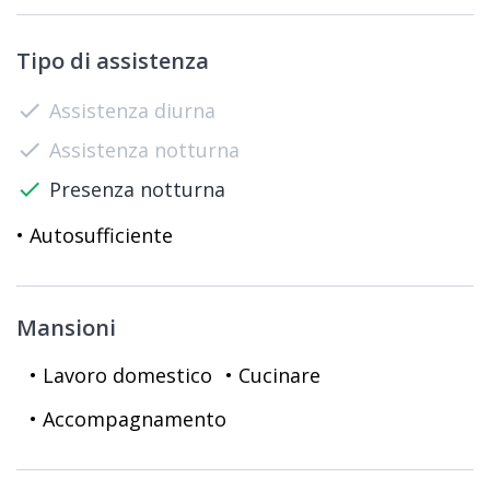
Tipo di assistenza
check
Assistenza diurna
check
Assistenza notturna
check
Presenza notturna
• Autosufficiente
Mansioni
• Lavoro domestico
• Cucinare
• Accompagnamento