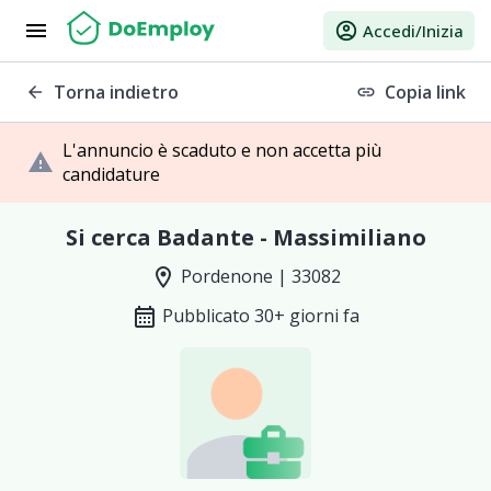
menu
account_circle
Accedi/Inizia
Torna indietro
Copia link
arrow_back
link
L'annuncio è scaduto e non accetta più
warning
candidature
Si cerca Badante - Massimiliano
location_on
Pordenone | 33082
calendar_month
Pubblicato 30+ giorni fa