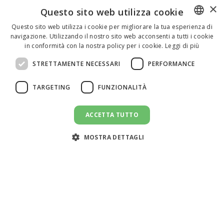
×
Questo sito web utilizza cookie
Questo sito web utilizza i cookie per migliorare la tua esperienza di
navigazione. Utilizzando il nostro sito web acconsenti a tutti i cookie
ENGLISH
in conformità con la nostra policy per i cookie.
Leggi di più
ITALIAN
STRETTAMENTE NECESSARI
PERFORMANCE
SPANISH
TARGETING
FUNZIONALITÀ
ACCETTA TUTTO
CANDIDATI AL LAVORO
message
MOSTRA DETTAGLI
Assistenza clienti:
support@doemploy.app