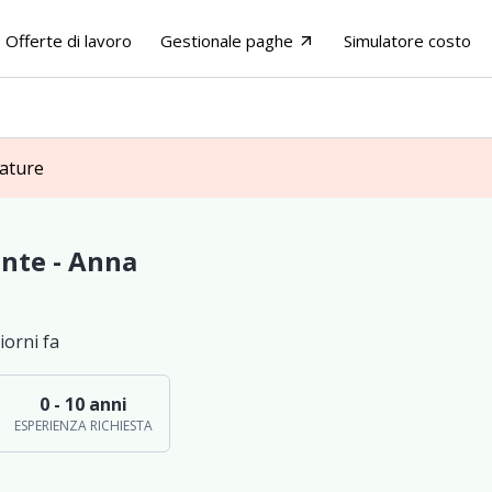
Offerte di lavoro
Gestionale paghe
Simulatore costo
arrow_outward
dature
ante - Anna
iorni fa
0 - 10 anni
ESPERIENZA RICHIESTA