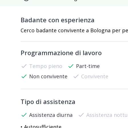
Badante con esperienza
Cerco badante convivente a Bologna per per
Programmazione di lavoro
check
Tempo pieno
check
Part-time
check
Non convivente
check
Convivente
Tipo di assistenza
check
Assistenza diurna
check
Assistenza nott
• Autosufficiente