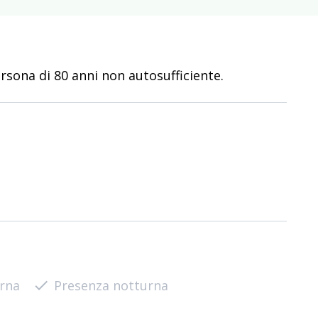
sona di 80 anni non autosufficiente.
urna
check
Presenza notturna