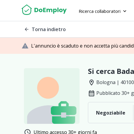
Ricerca collaboratori
keyboard_arrow_down
Torna indietro
arrow_back
warning
L'annuncio è scaduto e non accetta più candi
Si cerca Bad
location_on
Bologna | 40100
calendar_month
Pubblicato 30+ g
Negoziabile
schedule
Ultimo accesso 30+ giorni fa