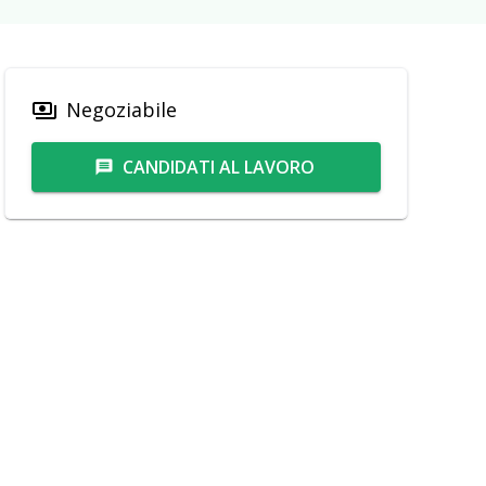
Negoziabile
payments
CANDIDATI AL LAVORO
message