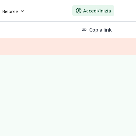
account_circle
Accedi/Inizia
Risorse
keyboard_arrow_down
Copia link
link