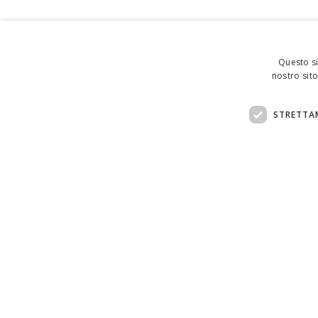
Questo si
nostro sito
STRETTA
Assistenza clienti:
support@doemploy.app