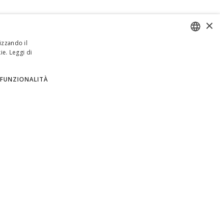
×
izzando il
ie.
Leggi di
ENGLISH
ITALIAN
FUNZIONALITÀ
SPANISH