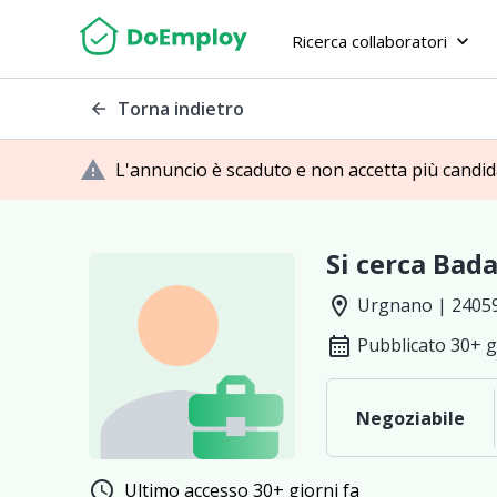
Ricerca collaboratori
keyboard_arrow_down
Torna indietro
arrow_back
warning
L'annuncio è scaduto e non accetta più candi
Si cerca Bada
location_on
Urgnano | 2405
calendar_month
Pubblicato 30+ g
Negoziabile
schedule
Ultimo accesso 30+ giorni fa