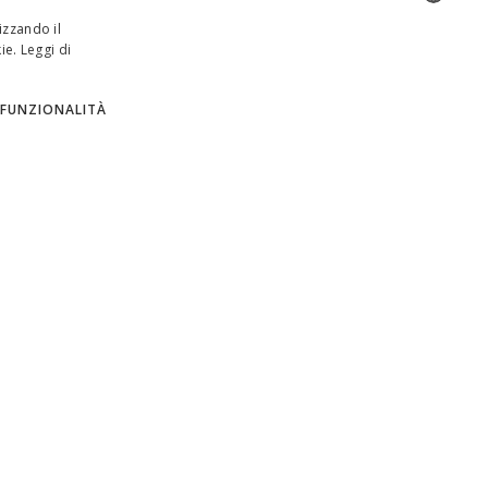
izzando il
ie.
Leggi di
ENGLISH
ITALIAN
FUNZIONALITÀ
SPANISH