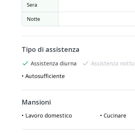
Sera
Notte
Tipo di assistenza
check
Assistenza diurna
check
Assistenza nott
• Autosufficiente
Mansioni
• Lavoro domestico
• Cucinare