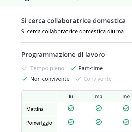
Si cerca collaboratrice domestica
Si cerca collaboratrice domestica diurna
Programmazione di lavoro
check
Tempo pieno
check
Part-time
check
Non convivente
check
Convivente
lu
ma
me
check_circle_outline
check_circle_outline
check_circle_outline
Mattina
check_circle_outline
check_circle_outline
check_circle_outline
Pomeriggio