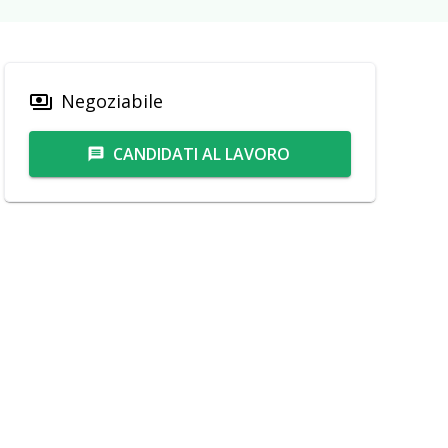
Negoziabile
payments
CANDIDATI AL LAVORO
message