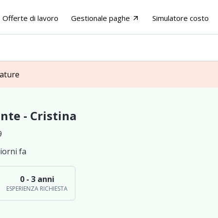
Offerte di lavoro
Gestionale paghe
Simulatore costo
arrow_outward
dature
nte - Cristina
9
iorni fa
0 - 3 anni
ESPERIENZA RICHIESTA