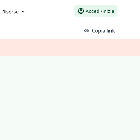
account_circle
Accedi/Inizia
Risorse
keyboard_arrow_down
Copia link
link