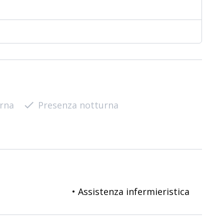
urna
check
Presenza notturna
• Assistenza infermieristica