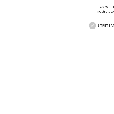
Questo si
nostro sito
STRETTA
Assistenza clienti:
support@doemploy.app