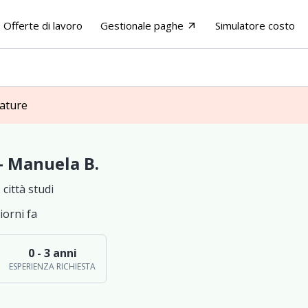
Offerte di lavoro
Gestionale paghe
Simulatore costo
arrow_outward
dature
 - Manuela B.
città studi
iorni fa
0 - 3 anni
ESPERIENZA RICHIESTA