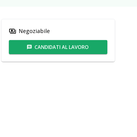
Negoziabile
payments
CANDIDATI AL LAVORO
message