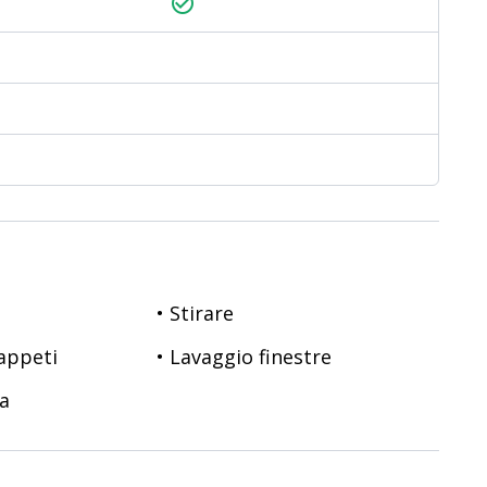
check_circle_outline
• Stirare
tappeti
• Lavaggio finestre
sa