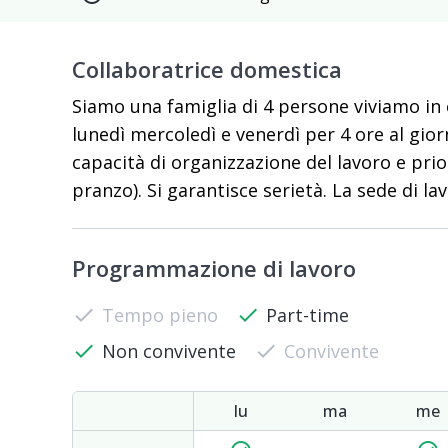
Collaboratrice domestica
Siamo una famiglia di 4 persone viviamo in c
lunedì mercoledì e venerdì per 4 ore al gior
capacità di organizzazione del lavoro e pri
pranzo). Si garantisce serietà. La sede di la
Programmazione di lavoro
check
Tempo pieno
check
Part-time
check
Non convivente
check
Convivente
lu
ma
me