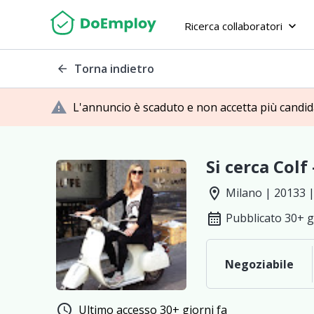
Ricerca collaboratori
keyboard_arrow_down
Torna indietro
arrow_back
warning
L'annuncio è scaduto e non accetta più candi
Si cerca Colf
location_on
Milano | 20133 | 
calendar_month
Pubblicato 30+ g
Negoziabile
schedule
Ultimo accesso 30+ giorni fa