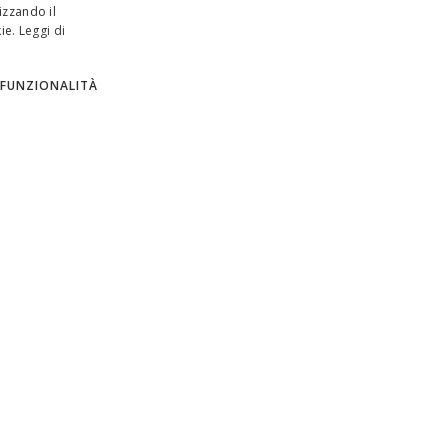
izzando il
ie.
Leggi di
ENGLISH
ITALIAN
FUNZIONALITÀ
SPANISH