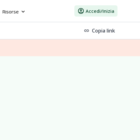
account_circle
Accedi/Inizia
Risorse
keyboard_arrow_down
Copia link
link