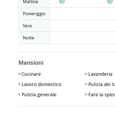
check_circle_outline
check_circle_outline
Mattina
Pomeriggio
Sera
Notte
Mansioni
• Cucinare
• Lavanderia
• Lavoro domestico
• Pulizia dei 
• Pulizia generale
• Fare la spe