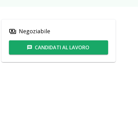
Negoziabile
payments
CANDIDATI AL LAVORO
message