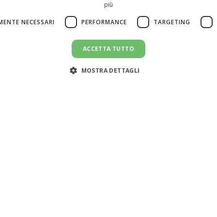
più
MENTE NECESSARI
PERFORMANCE
TARGETING
ACCETTA TUTTO
MOSTRA DETTAGLI
Servizi
Risorse
Cerca colf
Simulatore costo