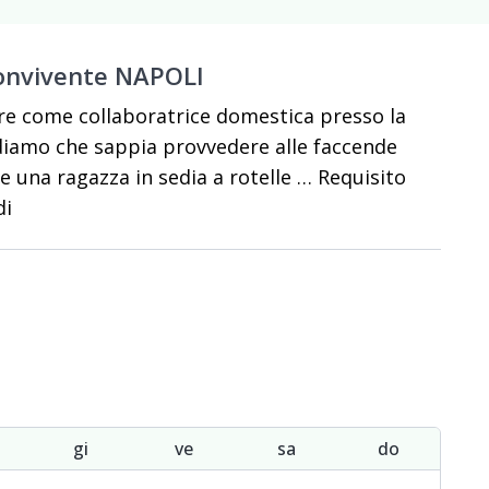
convivente NAPOLI
re come collaboratrice domestica presso la
iediamo che sappia provvedere alle faccende
re una ragazza in sedia a rotelle … Requisito
di
gi
ve
sa
do