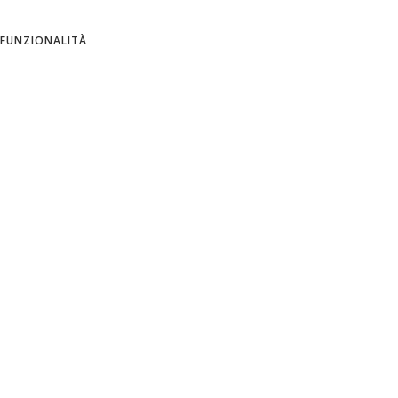
ITALIAN
FUNZIONALITÀ
SPANISH
Azienda
Informativa sulla privacy