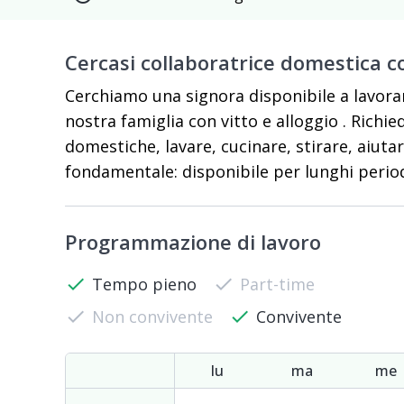
Cercasi collaboratrice domestica 
Cerchiamo una signora disponibile a lavora
nostra famiglia con vitto e alloggio . Rich
domestiche, lavare, cucinare, stirare, aiuta
fondamentale: disponibile per lunghi perio
Programmazione di lavoro
check
Tempo pieno
check
Part-time
check
Non convivente
check
Convivente
lu
ma
me