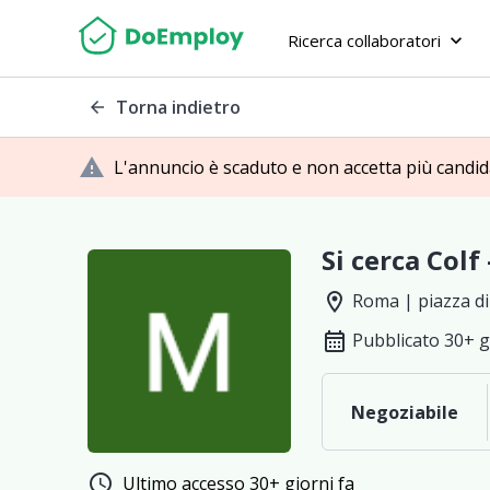
Ricerca collaboratori
keyboard_arrow_down
Torna indietro
arrow_back
warning
L'annuncio è scaduto e non accetta più candi
Si cerca Colf 
location_on
Roma | piazza d
calendar_month
Pubblicato 30+ g
Negoziabile
schedule
Ultimo accesso 30+ giorni fa