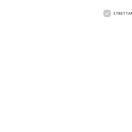
STRETTA
Assistenza clienti:
support@doemploy.app