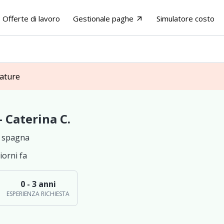
Offerte di lavoro
Gestionale paghe
Simulatore costo
arrow_outward
dature
- Caterina C.
i spagna
iorni fa
0 - 3 anni
ESPERIENZA RICHIESTA