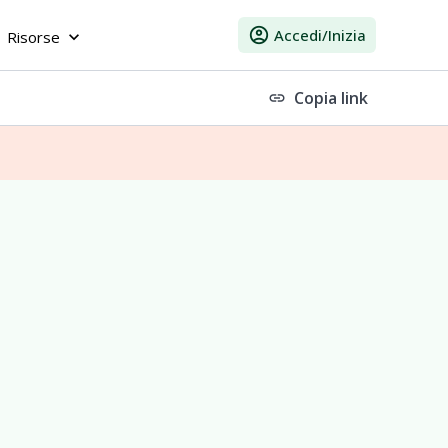
account_circle
Accedi/Inizia
Risorse
keyboard_arrow_down
Copia link
link