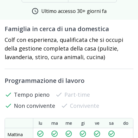
schedule
Ultimo accesso 30+ giorni fa
Famiglia in cerca di una domestica
Colf con esperienza, qualificata che si occupi
della gestione completa della casa (pulizie,
lavanderia, stiro, cura animali, cucina)
Programmazione di lavoro
check
Tempo pieno
check
Part-time
check
Non convivente
check
Convivente
lu
ma
me
gi
ve
sa
do
check_circle_outline
check_circle_outline
check_circle_outline
check_circle_outline
check_circle_outline
check_circle_outline
Mattina