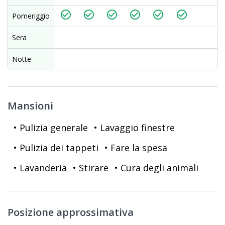
check_circle_outline
check_circle_outline
check_circle_outline
check_circle_outline
check_circle_outline
check_circle_outline
Pomeriggio
Sera
Notte
Mansioni
• Pulizia generale
• Lavaggio finestre
• Pulizia dei tappeti
• Fare la spesa
• Lavanderia
• Stirare
• Cura degli animali
Posizione approssimativa