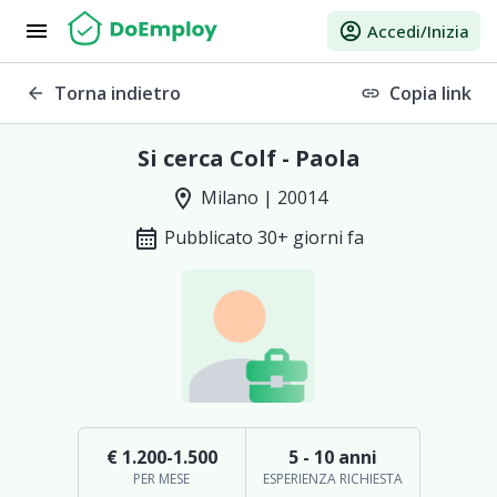
menu
account_circle
Accedi/Inizia
Torna indietro
Copia link
arrow_back
link
Si cerca Colf - Paola
location_on
Milano | 20014
calendar_month
Pubblicato 30+ giorni fa
€ 1.200-1.500
5 - 10 anni
PER MESE
ESPERIENZA RICHIESTA