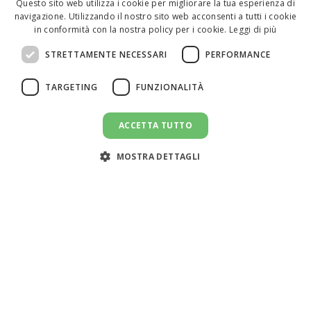
Questo sito web utilizza i cookie per migliorare la tua esperienza di
navigazione. Utilizzando il nostro sito web acconsenti a tutti i cookie
ENGLISH
in conformità con la nostra policy per i cookie.
Leggi di più
ITALIAN
STRETTAMENTE NECESSARI
PERFORMANCE
SPANISH
TARGETING
FUNZIONALITÀ
ACCETTA TUTTO
CANDIDATI AL LAVORO
message
MOSTRA DETTAGLI
Assistenza clienti:
support@doemploy.app