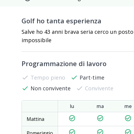
Golf ho tanta esperienza
Salve ho 43 anni brava seria cerco un posto
impossibile
Programmazione di lavoro
check
Tempo pieno
check
Part-time
check
Non convivente
check
Convivente
lu
ma
me
check_circle_outline
check_circle_outline
check_circle_outline
Mattina
check_circle_outline
check_circle_outline
check_circle_outline
Pomeriggio