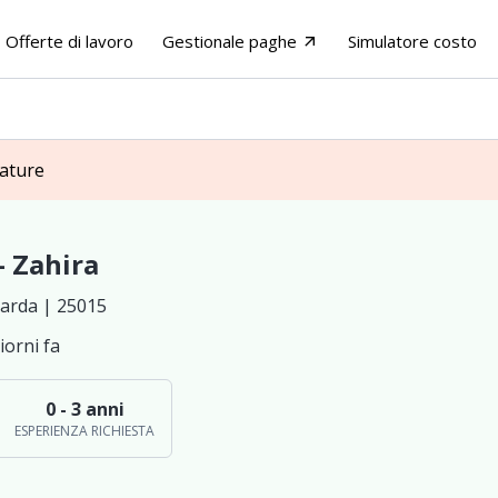
Offerte di lavoro
Gestionale paghe
Simulatore costo
arrow_outward
dature
 - Zahira
arda | 25015
iorni fa
0 - 3 anni
ESPERIENZA RICHIESTA