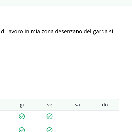
 di lavoro in mia zona desenzano del garda si
gi
ve
sa
do
check_circle_outline
check_circle_outline
check_circle_outline
check_circle_outline