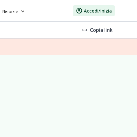
account_circle
Accedi/Inizia
Risorse
keyboard_arrow_down
Copia link
link