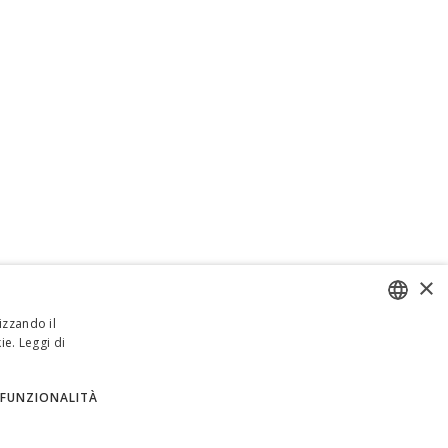
×
izzando il
ie.
Leggi di
ENGLISH
ITALIAN
FUNZIONALITÀ
SPANISH