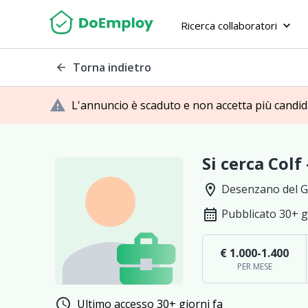
Ricerca collaboratori
keyboard_arrow_down
Torna indietro
arrow_back
warning
L'annuncio è scaduto e non accetta più candi
Si cerca Colf
location_on
Desenzano del G
calendar_month
Pubblicato 30+ g
€ 1.000-1.400
PER MESE
schedule
Ultimo accesso 30+ giorni fa