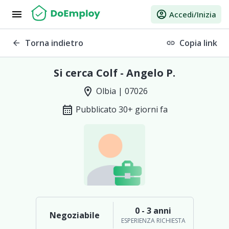
menu
account_circle
Accedi/Inizia
Torna indietro
Copia link
arrow_back
link
Si cerca Colf - Angelo P.
location_on
Olbia | 07026
calendar_month
Pubblicato 30+ giorni fa
0 - 3 anni
Negoziabile
ESPERIENZA RICHIESTA