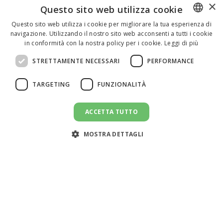
×
Questo sito web utilizza cookie
Questo sito web utilizza i cookie per migliorare la tua esperienza di
navigazione. Utilizzando il nostro sito web acconsenti a tutti i cookie
ENGLISH
in conformità con la nostra policy per i cookie.
Leggi di più
ITALIAN
STRETTAMENTE NECESSARI
PERFORMANCE
SPANISH
TARGETING
FUNZIONALITÀ
ACCETTA TUTTO
CANDIDATI AL LAVORO
message
MOSTRA DETTAGLI
Assistenza clienti:
support@doemploy.app