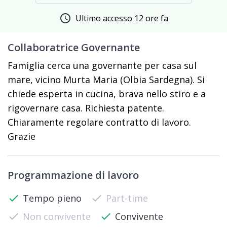
schedule
Ultimo accesso 12 ore fa
Collaboratrice Governante
Famiglia cerca una governante per casa sul
mare, vicino Murta Maria (Olbia Sardegna). Si
chiede esperta in cucina, brava nello stiro e a
rigovernare casa. Richiesta patente.
Chiaramente regolare contratto di lavoro.
Grazie
Programmazione di lavoro
check
Tempo pieno
check
Part-time
check
Non convivente
check
Convivente