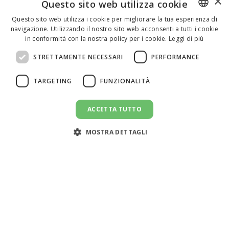
×
Questo sito web utilizza cookie
Questo sito web utilizza i cookie per migliorare la tua esperienza di
navigazione. Utilizzando il nostro sito web acconsenti a tutti i cookie
ENGLISH
in conformità con la nostra policy per i cookie.
Leggi di più
ITALIAN
STRETTAMENTE NECESSARI
PERFORMANCE
SPANISH
TARGETING
FUNZIONALITÀ
ACCETTA TUTTO
CANDIDATI AL LAVORO
message
MOSTRA DETTAGLI
Assistenza clienti:
support@doemploy.app