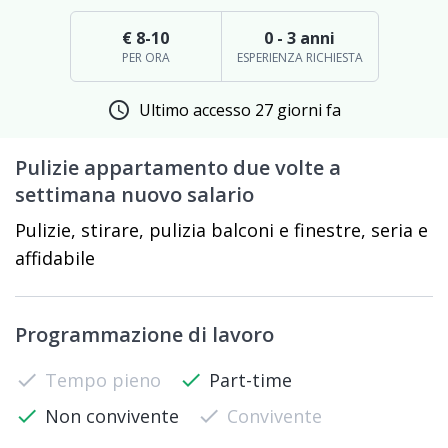
€ 8-10
0 - 3 anni
PER ORA
ESPERIENZA RICHIESTA
schedule
Ultimo accesso 27 giorni fa
Pulizie appartamento due volte a
settimana nuovo salario
Pulizie, stirare, pulizia balconi e finestre, seria e
affidabile
Programmazione di lavoro
check
Tempo pieno
check
Part-time
check
Non convivente
check
Convivente