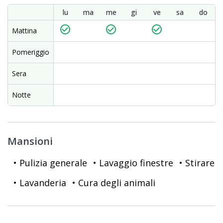
lu
ma
me
gi
ve
sa
do
check_circle_outline
check_circle_outline
check_circle_outline
Mattina
Pomeriggio
Sera
Notte
Mansioni
• Pulizia generale
• Lavaggio finestre
• Stirare
• Lavanderia
• Cura degli animali