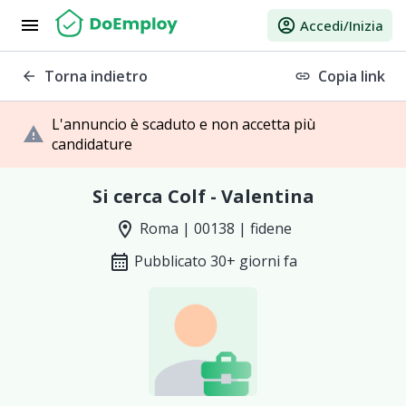
menu
account_circle
Accedi/Inizia
Torna indietro
Copia link
arrow_back
link
L'annuncio è scaduto e non accetta più
warning
candidature
Si cerca Colf - Valentina
location_on
Roma | 00138 | fidene
calendar_month
Pubblicato 30+ giorni fa