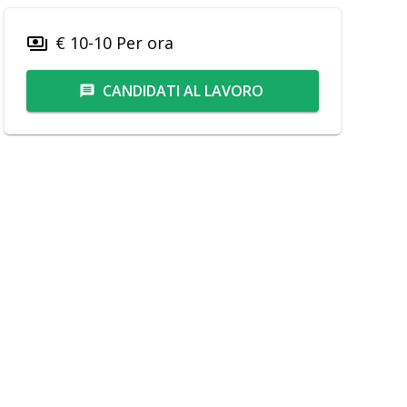
€ 10-10 Per ora
payments
CANDIDATI AL LAVORO
message