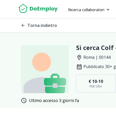
Ricerca collaboratori
keyboard_arrow_down
Torna indietro
arrow_back
Si cerca Colf 
location_on
Roma | 00144
calendar_month
Pubblicato 30+ g
€ 10-10
PER ORA
schedule
Ultimo accesso 3 giorni fa