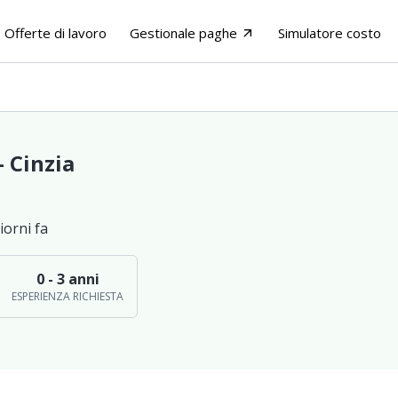
Offerte di lavoro
Gestionale paghe
Simulatore costo
arrow_outward
- Cinzia
iorni fa
0 - 3 anni
ESPERIENZA RICHIESTA