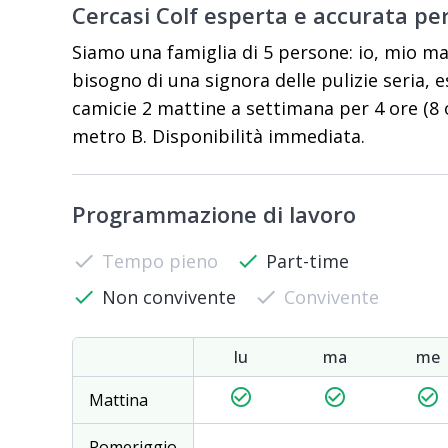
Cercasi Colf esperta e accurata per
Siamo una famiglia di 5 persone: io, mio ma
bisogno di una signora delle pulizie seria, e
camicie 2 mattine a settimana per 4 ore (8 o
metro B. Disponibilità immediata.
Programmazione di lavoro
check
Tempo pieno
check
Part-time
check
Non convivente
check
Convivente
lu
ma
me
check_circle_outline
check_circle_outline
check_circle_outline
Mattina
Pomeriggio