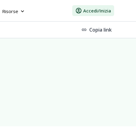
account_circle
Accedi/Inizia
Risorse
keyboard_arrow_down
Copia link
link