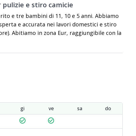
 pulizie e stiro camicie
rito e tre bambini di 11, 10 e 5 anni. Abbiamo
sperta e accurata nei lavori domestici e stiro
re). Abitiamo in zona Eur, raggiungibile con la
gi
ve
sa
do
check_circle_outline
check_circle_outline