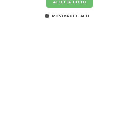
ACCETTA TUTTO
MOSTRA DETTAGLI
Servizi
Risorse
Cerca colf
Simulatore costo
n
Cerca badante
Blog
Cerca babysitter
Tabelle retribuiti
i
Workledger - Paghe domestiche
CCNL
i
Manuale app bus