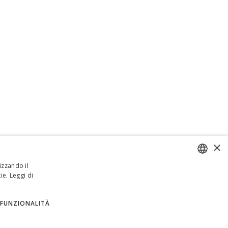
×
izzando il
ie.
Leggi di
ENGLISH
ITALIAN
FUNZIONALITÀ
SPANISH