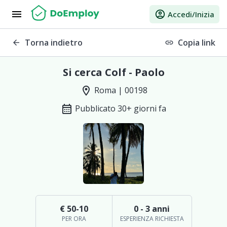
menu
account_circle
Accedi/Inizia
Torna indietro
Copia link
arrow_back
link
Si cerca Colf - Paolo
location_on
Roma | 00198
calendar_month
Pubblicato 30+ giorni fa
€ 50-10
0 - 3 anni
PER ORA
ESPERIENZA RICHIESTA