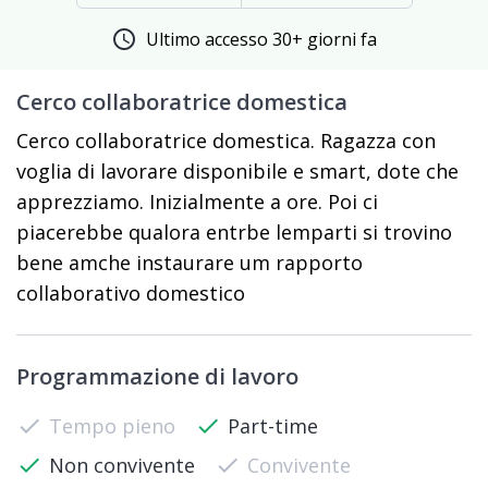
schedule
Ultimo accesso 30+ giorni fa
Cerco collaboratrice domestica
Cerco collaboratrice domestica. Ragazza con
voglia di lavorare disponibile e smart, dote che
apprezziamo. Inizialmente a ore. Poi ci
piacerebbe qualora entrbe lemparti si trovino
bene amche instaurare um rapporto
collaborativo domestico
Programmazione di lavoro
check
Tempo pieno
check
Part-time
check
Non convivente
check
Convivente