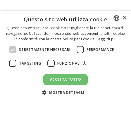
×
Questo sito web utilizza cookie
Questo sito web utilizza i cookie per migliorare la tua esperienza di
navigazione. Utilizzando il nostro sito web acconsenti a tutti i cookie
ENGLISH
in conformità con la nostra policy per i cookie.
Leggi di più
ITALIAN
STRETTAMENTE NECESSARI
PERFORMANCE
SPANISH
TARGETING
FUNZIONALITÀ
ACCETTA TUTTO
CANDIDATI AL LAVORO
message
MOSTRA DETTAGLI