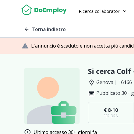
Ricerca collaboratori
keyboard_arrow_down
Torna indietro
arrow_back
warning
L'annuncio è scaduto e non accetta più candi
Si cerca Colf
location_on
Genova | 16166 
calendar_month
Pubblicato 30+ g
€ 8-10
PER ORA
schedule
Ultimo accesso 30+ giorni fa