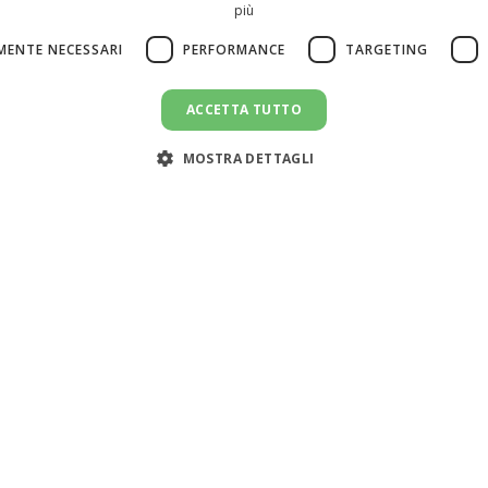
più
MENTE NECESSARI
PERFORMANCE
TARGETING
ACCETTA TUTTO
MOSTRA DETTAGLI
Servizi
Risorse
Cerca colf
Simulatore costo