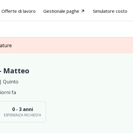
Offerte di lavoro
Gestionale paghe
Simulatore costo
arrow_outward
dature
 - Matteo
| Quinto
iorni fa
0 - 3 anni
ESPERIENZA RICHIESTA