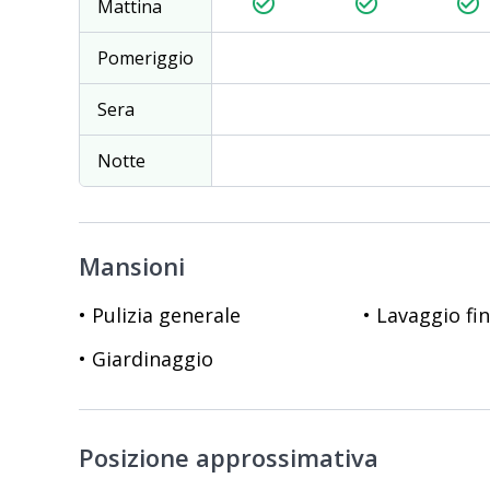
check_circle_outline
check_circle_outline
check_circle_outline
Mattina
Pomeriggio
Sera
Notte
Mansioni
• Pulizia generale
• Lavaggio fi
• Giardinaggio
Posizione approssimativa