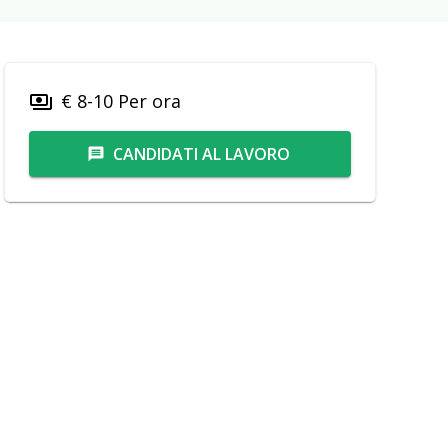
€ 8-10 Per ora
payments
CANDIDATI AL LAVORO
message