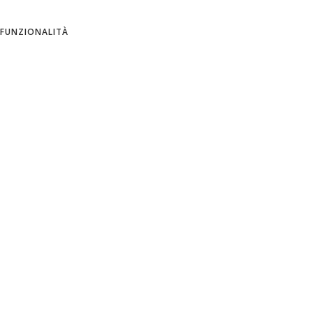
ITALIAN
FUNZIONALITÀ
SPANISH
Azienda
Informativa sulla privacy