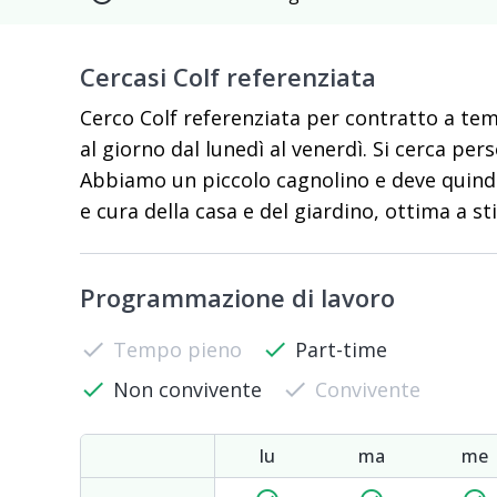
Cercasi Colf referenziata
Cerco Colf referenziata per contratto a tem
al giorno dal lunedì al venerdì. Si cerca per
Abbiamo un piccolo cagnolino e deve quindi 
e cura della casa e del giardino, ottima a s
Programmazione di lavoro
check
Tempo pieno
check
Part-time
check
Non convivente
check
Convivente
lu
ma
me