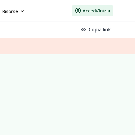
account_circle
Accedi/Inizia
Risorse
keyboard_arrow_down
Copia link
link