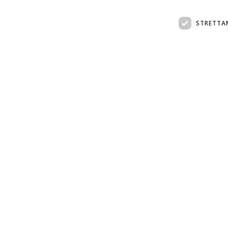
STRETTA
Assistenza clienti:
support@doemploy.app