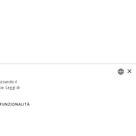
×
izzando il
ie.
Leggi di
ENGLISH
ITALIAN
FUNZIONALITÀ
SPANISH