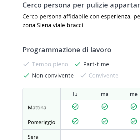
Cerco persona per pulizie appart
Cerco persona affidabile con esperienza, p
zona Siena viale bracci
Programmazione di lavoro
check
Tempo pieno
check
Part-time
check
Non convivente
check
Convivente
lu
ma
me
check_circle_outline
check_circle_outline
check_circle_outline
Mattina
check_circle_outline
check_circle_outline
check_circle_outline
Pomeriggio
Sera