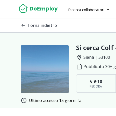
Ricerca collaboratori
keyboard_arrow_down
Torna indietro
arrow_back
Si cerca Colf
location_on
Siena | 53100
calendar_month
Pubblicato 30+ g
€ 9-10
PER ORA
schedule
Ultimo accesso 15 giorni fa