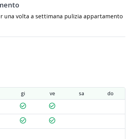
amento
er una volta a settimana pulizia appartamento
gi
ve
sa
do
check_circle_outline
check_circle_outline
check_circle_outline
check_circle_outline