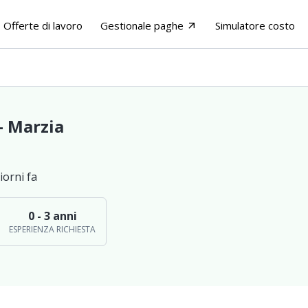
Offerte di lavoro
Gestionale paghe
Simulatore costo
arrow_outward
 - Marzia
iorni fa
0 - 3 anni
ESPERIENZA RICHIESTA