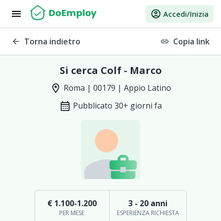
menu
account_circle
Accedi/Inizia
Torna indietro
Copia link
arrow_back
link
Si cerca Colf - Marco
location_on
Roma | 00179 | Appio Latino
calendar_month
Pubblicato 30+ giorni fa
€ 1.100-1.200
3 - 20 anni
PER MESE
ESPERIENZA RICHIESTA