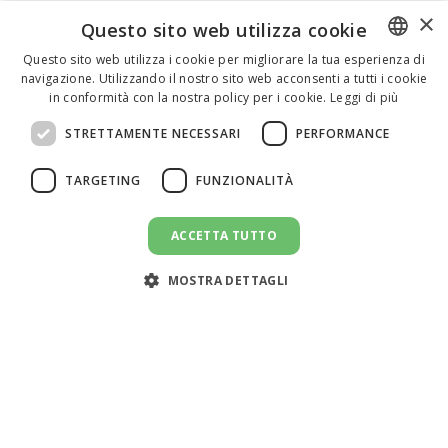
×
Questo sito web utilizza cookie
Questo sito web utilizza i cookie per migliorare la tua esperienza di
navigazione. Utilizzando il nostro sito web acconsenti a tutti i cookie
ENGLISH
in conformità con la nostra policy per i cookie.
Leggi di più
ITALIAN
STRETTAMENTE NECESSARI
PERFORMANCE
SPANISH
TARGETING
FUNZIONALITÀ
ACCETTA TUTTO
CANDIDATI AL LAVORO
message
MOSTRA DETTAGLI
Assistenza clienti:
support@doemploy.app