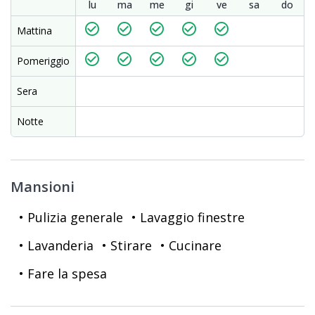
lu
ma
me
gi
ve
sa
do
check_circle_outline
check_circle_outline
check_circle_outline
check_circle_outline
check_circle_outline
Mattina
check_circle_outline
check_circle_outline
check_circle_outline
check_circle_outline
check_circle_outline
Pomeriggio
Sera
Notte
Mansioni
• Pulizia generale
• Lavaggio finestre
• Lavanderia
• Stirare
• Cucinare
• Fare la spesa