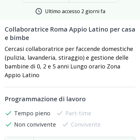
schedule
Ultimo accesso 2 giorni fa
Collaboratrice Roma Appio Latino per casa
e bimbe
Cercasi collaboratrice per faccende domestiche
(pulizia, lavanderia, stiraggio) e gestione delle
bambine di 0, 2 e 5 anni Lungo orario Zona
Appio Latino
Programmazione di lavoro
check
Tempo pieno
check
Part-time
check
Non convivente
check
Convivente