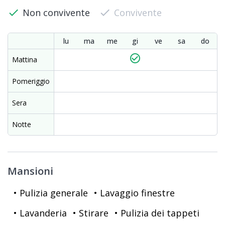
check
Non convivente
check
Convivente
lu
ma
me
gi
ve
sa
do
check_circle_outline
Mattina
Pomeriggio
Sera
Notte
Mansioni
• Pulizia generale
• Lavaggio finestre
• Lavanderia
• Stirare
• Pulizia dei tappeti