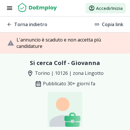
menu
account_circle
Accedi/Inizia
Torna indietro
Copia link
arrow_back
link
L'annuncio è scaduto e non accetta più
warning
candidature
Si cerca Colf - Giovanna
location_on
Torino | 10126 | zona Lingotto
calendar_month
Pubblicato 30+ giorni fa