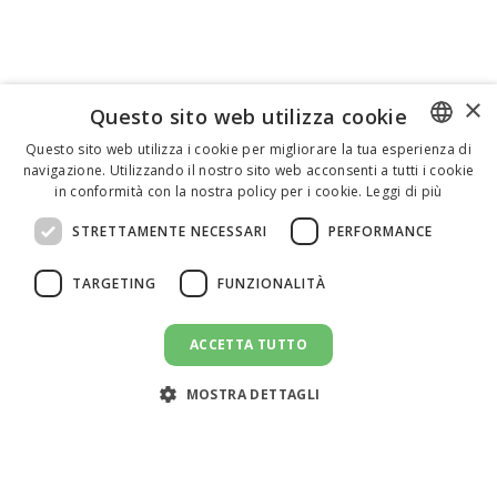
×
Questo sito web utilizza cookie
Questo sito web utilizza i cookie per migliorare la tua esperienza di
navigazione. Utilizzando il nostro sito web acconsenti a tutti i cookie
ENGLISH
in conformità con la nostra policy per i cookie.
Leggi di più
ITALIAN
STRETTAMENTE NECESSARI
PERFORMANCE
SPANISH
TARGETING
FUNZIONALITÀ
ACCETTA TUTTO
CANDIDATI AL LAVORO
message
MOSTRA DETTAGLI