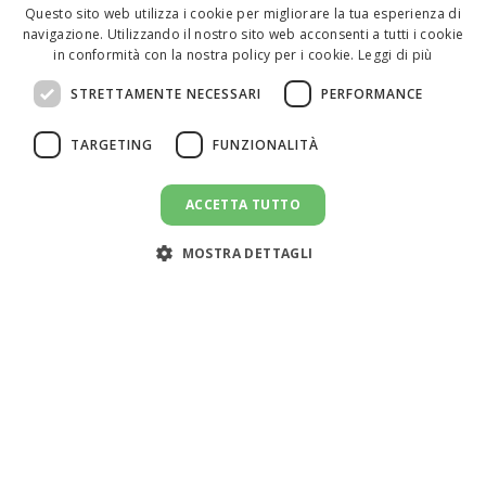
Questo sito web utilizza i cookie per migliorare la tua esperienza di
navigazione. Utilizzando il nostro sito web acconsenti a tutti i cookie
ENGLISH
in conformità con la nostra policy per i cookie.
Leggi di più
ITALIAN
STRETTAMENTE NECESSARI
PERFORMANCE
SPANISH
TARGETING
FUNZIONALITÀ
ACCETTA TUTTO
CANDIDATI AL LAVORO
message
MOSTRA DETTAGLI
Assistenza clienti:
support@doemploy.app