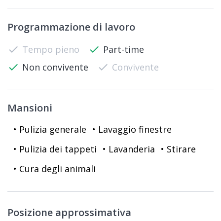
Programmazione di lavoro
check
Tempo pieno
check
Part-time
check
Non convivente
check
Convivente
Mansioni
• Pulizia generale
• Lavaggio finestre
• Pulizia dei tappeti
• Lavanderia
• Stirare
• Cura degli animali
Posizione approssimativa