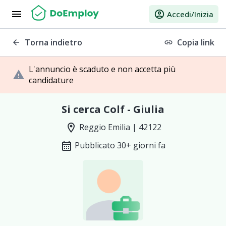
menu
account_circle
Accedi/Inizia
Torna indietro
Copia link
arrow_back
link
L'annuncio è scaduto e non accetta più
warning
candidature
Si cerca Colf - Giulia
location_on
Reggio Emilia | 42122
calendar_month
Pubblicato 30+ giorni fa