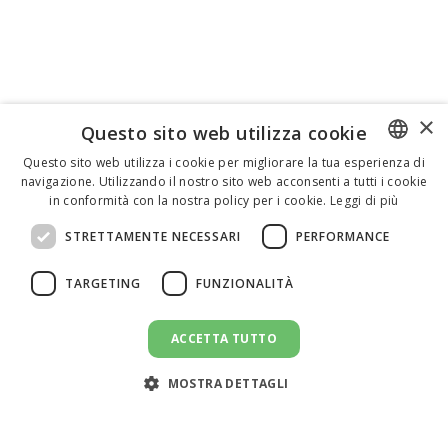
×
Questo sito web utilizza cookie
Questo sito web utilizza i cookie per migliorare la tua esperienza di
navigazione. Utilizzando il nostro sito web acconsenti a tutti i cookie
ENGLISH
in conformità con la nostra policy per i cookie.
Leggi di più
ITALIAN
STRETTAMENTE NECESSARI
PERFORMANCE
SPANISH
TARGETING
FUNZIONALITÀ
ACCETTA TUTTO
CANDIDATI AL LAVORO
message
MOSTRA DETTAGLI