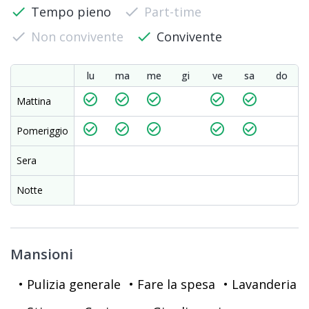
check
Tempo pieno
check
Part-time
check
Non convivente
check
Convivente
lu
ma
me
gi
ve
sa
do
check_circle_outline
check_circle_outline
check_circle_outline
check_circle_outline
check_circle_outline
Mattina
check_circle_outline
check_circle_outline
check_circle_outline
check_circle_outline
check_circle_outline
Pomeriggio
Sera
Notte
Mansioni
• Pulizia generale
• Fare la spesa
• Lavanderia