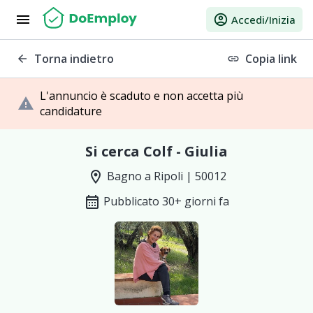
menu
account_circle
Accedi/Inizia
Torna indietro
Copia link
arrow_back
link
L'annuncio è scaduto e non accetta più
warning
candidature
Si cerca Colf - Giulia
location_on
Bagno a Ripoli | 50012
calendar_month
Pubblicato 30+ giorni fa