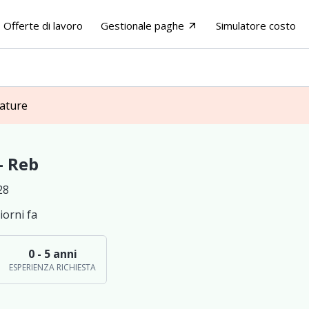
Offerte di lavoro
Gestionale paghe
Simulatore costo
arrow_outward
dature
 - Reb
28
iorni fa
0 - 5 anni
ESPERIENZA RICHIESTA