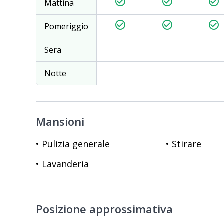
check_circle_outline
check_circle_outline
check_circle_outline
Mattina
check_circle_outline
check_circle_outline
check_circle_outline
Pomeriggio
Sera
Notte
Mansioni
• Pulizia generale
• Stirare
• Lavanderia
Posizione approssimativa