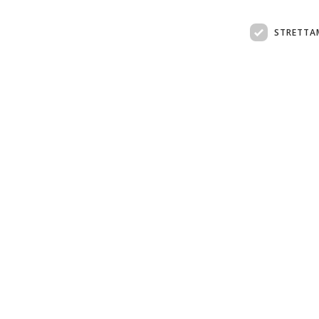
STRETTA
Assistenza clienti:
support@doemploy.app