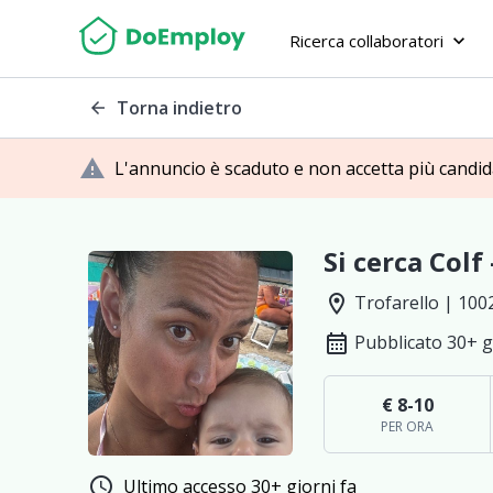
Ricerca collaboratori
keyboard_arrow_down
Torna indietro
arrow_back
warning
L'annuncio è scaduto e non accetta più candi
Si cerca Colf
location_on
Trofarello | 100
calendar_month
Pubblicato 30+ g
€ 8-10
PER ORA
schedule
Ultimo accesso 30+ giorni fa