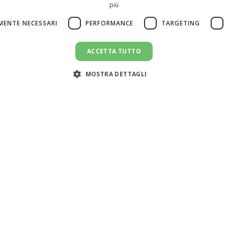
più
MENTE NECESSARI
PERFORMANCE
TARGETING
ACCETTA TUTTO
MOSTRA DETTAGLI
Servizi
Risorse
Cerca colf
Simulatore costo