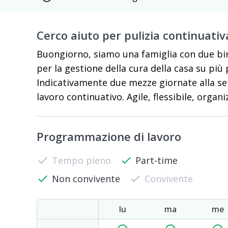
Cerco aiuto per pulizia continuativ
Buongiorno, siamo una famiglia con due bim
per la gestione della cura della casa su più 
Indicativamente due mezze giornate alla se
lavoro continuativo. Agile, flessibile, organ
Programmazione di lavoro
check
Tempo pieno
check
Part-time
check
Non convivente
check
Convivente
lu
ma
me