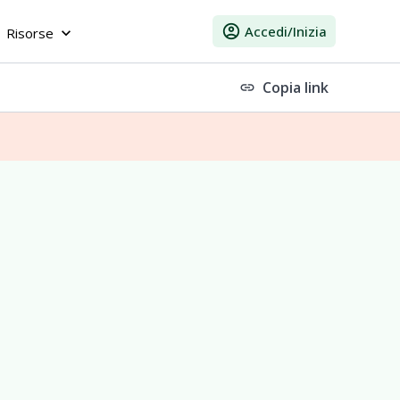
account_circle
Accedi/Inizia
Risorse
keyboard_arrow_down
Copia link
link