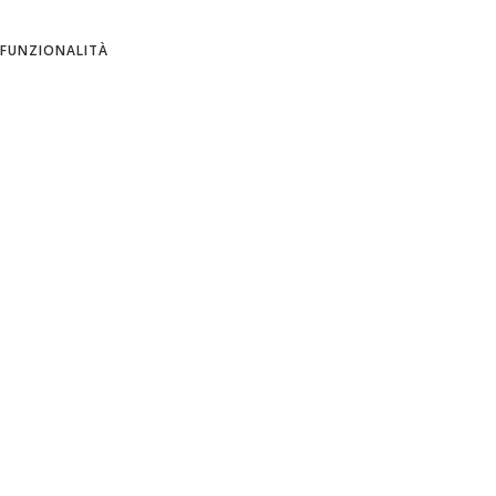
ITALIAN
FUNZIONALITÀ
SPANISH
Azienda
Informativa sulla privacy