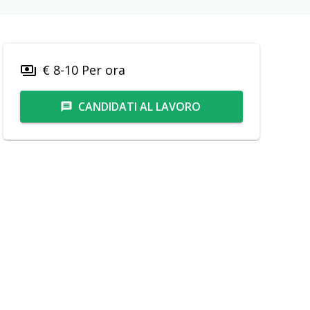
€ 8-10 Per ora
payments
CANDIDATI AL LAVORO
message