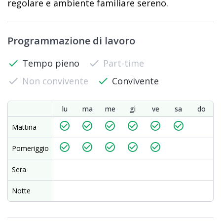
regolare e ambiente familiare sereno.
Programmazione di lavoro
check
Tempo pieno
check
Part-time
check
Non convivente
check
Convivente
lu
ma
me
gi
ve
sa
do
check_circle_outline
check_circle_outline
check_circle_outline
check_circle_outline
check_circle_outline
check_circle_outline
Mattina
check_circle_outline
check_circle_outline
check_circle_outline
check_circle_outline
check_circle_outline
Pomeriggio
Sera
Notte