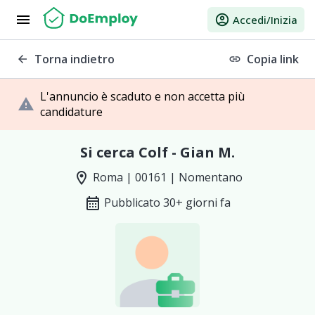
menu
account_circle
Accedi/Inizia
Torna indietro
Copia link
arrow_back
link
L'annuncio è scaduto e non accetta più
warning
candidature
Si cerca Colf - Gian M.
location_on
Roma | 00161 | Nomentano
calendar_month
Pubblicato 30+ giorni fa