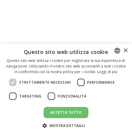
×
Questo sito web utilizza cookie
Questo sito web utilizza i cookie per migliorare la tua esperienza di
navigazione. Utilizzando il nostro sito web acconsenti a tutti i cookie
ENGLISH
in conformità con la nostra policy per i cookie.
Leggi di più
ITALIAN
STRETTAMENTE NECESSARI
PERFORMANCE
SPANISH
TARGETING
FUNZIONALITÀ
ACCETTA TUTTO
CANDIDATI AL LAVORO
message
MOSTRA DETTAGLI