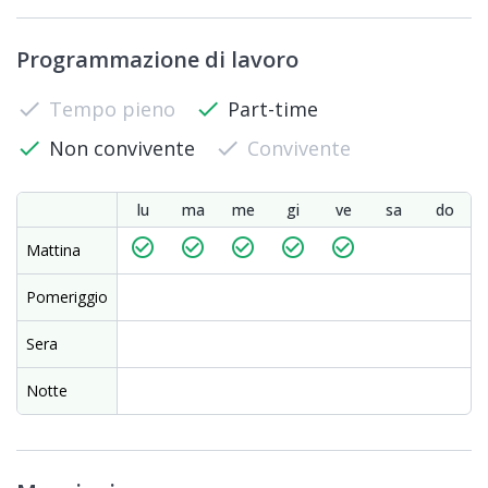
Programmazione di lavoro
check
Tempo pieno
check
Part-time
check
Non convivente
check
Convivente
lu
ma
me
gi
ve
sa
do
check_circle_outline
check_circle_outline
check_circle_outline
check_circle_outline
check_circle_outline
Mattina
Pomeriggio
Sera
Notte