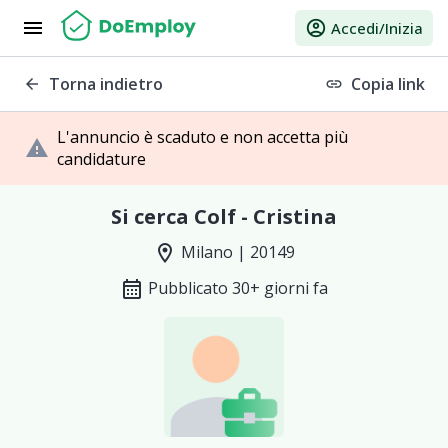
menu
account_circle
Accedi/Inizia
Torna indietro
Copia link
arrow_back
link
L'annuncio è scaduto e non accetta più
warning
candidature
Si cerca Colf - Cristina
location_on
Milano | 20149
calendar_month
Pubblicato 30+ giorni fa