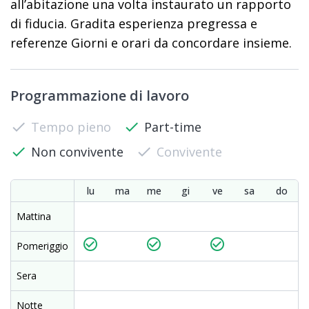
all’abitazione una volta instaurato un rapporto
di fiducia. Gradita esperienza pregressa e
referenze Giorni e orari da concordare insieme.
Programmazione di lavoro
check
Tempo pieno
check
Part-time
check
Non convivente
check
Convivente
lu
ma
me
gi
ve
sa
do
Mattina
check_circle_outline
check_circle_outline
check_circle_outline
Pomeriggio
Sera
Notte