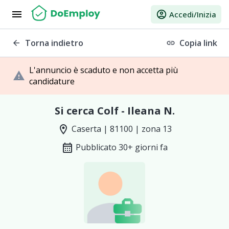
menu
account_circle
Accedi/Inizia
Torna indietro
Copia link
arrow_back
link
L'annuncio è scaduto e non accetta più
warning
candidature
Si cerca Colf - Ileana N.
location_on
Caserta | 81100 | zona 13
calendar_month
Pubblicato 30+ giorni fa