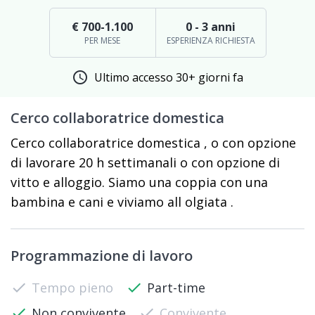
€ 700-1.100
0 - 3 anni
PER MESE
ESPERIENZA RICHIESTA
schedule
Ultimo accesso 30+ giorni fa
Cerco collaboratrice domestica
Cerco collaboratrice domestica , o con opzione
di lavorare 20 h settimanali o con opzione di
vitto e alloggio. Siamo una coppia con una
bambina e cani e viviamo all olgiata .
Programmazione di lavoro
check
Tempo pieno
check
Part-time
check
Non convivente
check
Convivente