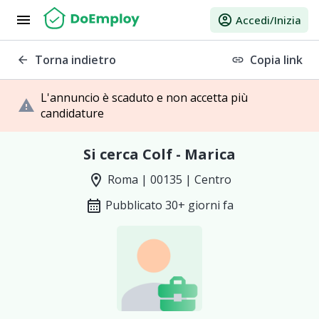
menu
account_circle
Accedi/Inizia
Torna indietro
Copia link
arrow_back
link
L'annuncio è scaduto e non accetta più
warning
candidature
Si cerca Colf - Marica
location_on
Roma | 00135 | Centro
calendar_month
Pubblicato 30+ giorni fa