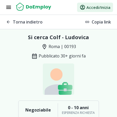
menu
account_circle
Accedi/Inizia
Torna indietro
Copia link
arrow_back
link
Si cerca Colf - Ludovica
location_on
Roma | 00193
calendar_month
Pubblicato 30+ giorni fa
0 - 10 anni
Negoziabile
ESPERIENZA RICHIESTA