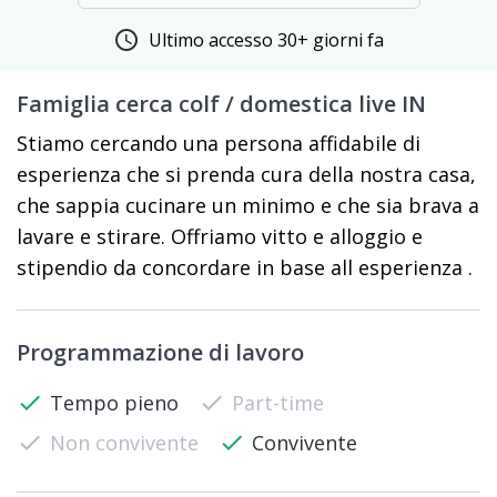
schedule
Ultimo accesso 30+ giorni fa
Famiglia cerca colf / domestica live IN
Stiamo cercando una persona affidabile di
esperienza che si prenda cura della nostra casa,
che sappia cucinare un minimo e che sia brava a
lavare e stirare. Offriamo vitto e alloggio e
stipendio da concordare in base all esperienza .
Programmazione di lavoro
check
Tempo pieno
check
Part-time
check
Non convivente
check
Convivente