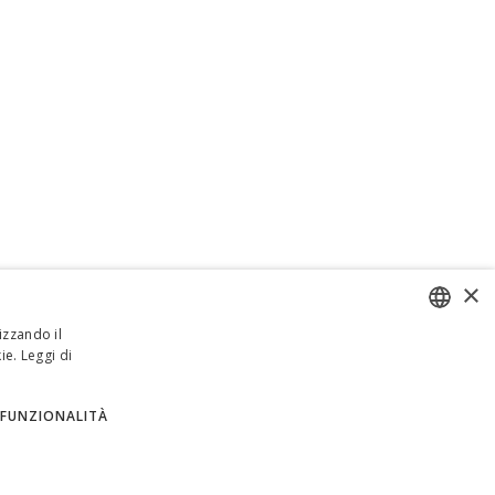
×
izzando il
ie.
Leggi di
ENGLISH
ITALIAN
FUNZIONALITÀ
SPANISH