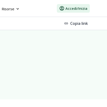
account_circle
Accedi/Inizia
Risorse
keyboard_arrow_down
Copia link
link