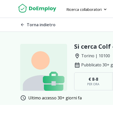
Ricerca collaboratori
keyboard_arrow_down
Torna indietro
arrow_back
Si cerca Colf 
location_on
Torino | 10100
calendar_month
Pubblicato 30+ g
€ 8-8
PER ORA
schedule
Ultimo accesso 30+ giorni fa