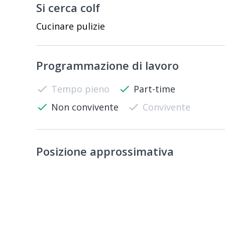
Si cerca colf
Cucinare pulizie
Programmazione di lavoro
check
Tempo pieno
check
Part-time
check
Non convivente
check
Convivente
Posizione approssimativa