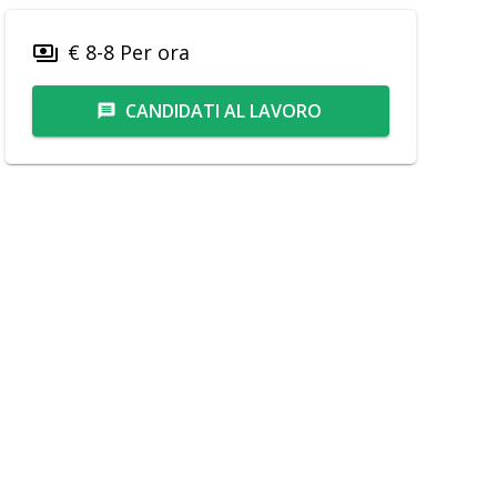
€ 8-8 Per ora
payments
CANDIDATI AL LAVORO
message