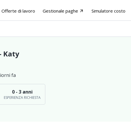
Offerte di lavoro
Gestionale paghe
Simulatore costo
arrow_outward
- Katy
iorni fa
0 - 3 anni
ESPERIENZA RICHIESTA